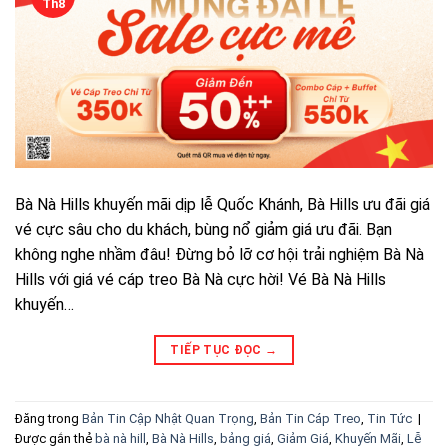
Th8
Bà Nà Hills khuyến mãi dịp lễ Quốc Khánh, Bà Hills ưu đãi giá
vé cực sâu cho du khách, bùng nổ giảm giá ưu đãi. Bạn
không nghe nhầm đâu! Đừng bỏ lỡ cơ hội trải nghiệm Bà Nà
Hills với giá vé cáp treo Bà Nà cực hời! Vé Bà Nà Hills
khuyến…
TIẾP TỤC ĐỌC
→
Đăng trong
Bản Tin Cập Nhật Quan Trọng
,
Bản Tin Cáp Treo
,
Tin Tức
|
Được gắn thẻ
bà nà hill
,
Bà Nà Hills
,
bảng giá
,
Giảm Giá
,
Khuyến Mãi
,
Lễ