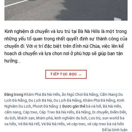
Kinh nghiệm di chuyển và lưu trú tại Bà Nà Hills là một trong
những yếu tố quan trọng nhất quyết định sự thành công của
chuyến đi. Với vị trí đặc biệt trên đỉnh núi Chúa, việc lên kế
hoạch di chuyển và lựa chọn nơi ở phù hợp sẽ giúp bạn tận
hưởng…
TIẾP TỤC ĐỌC
→
Đăng trong
Khám Phá Bà Nà Hills
,
Ăn Ngủ Chơi Đà Nẵng
,
Cẩm Nang Du
Lịch Đà Nẵng
,
Du Lịch Bà Nà
,
Du Lịch Đà Nẵng
,
Khám Phá Đà Nẵng
,
Kinh
Nghiệm Du Lịch
,
Phượt Đà Nẵng
|
Được gắn thẻ
bà nà hill
,
Bà Nà Hills
,
cẩm nang
,
Cáp treo
,
Cáp Treo Bà Nà Hills
,
Đà Nẵng
,
Di chuyển
,
Điểm Đến
,
du lịch
,
khách sạn
,
khám phá
,
kinh nghiệm du lịch
,
Lưu trú
,
sun world ba
na hills
,
Vé Bà Nà Hill
,
Vé Bà Nà Hills
,
vé cáp treo
,
vé cáp treo bà nà hills
Để lại bình luận