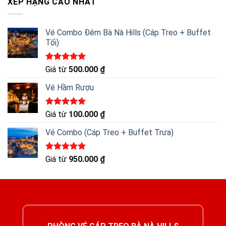
XẾP HẠNG CAO NHẤT
Vé Combo Đêm Bà Nà Hills (Cáp Treo + Buffet
Tối)
Được xếp
Giá từ
500.000
₫
hạng
5.00
5 sao
Vé Hầm Rượu
Được xếp
Giá từ
100.000
₫
hạng
5.00
5 sao
Vé Combo (Cáp Treo + Buffet Trưa)
Được xếp
Giá từ
950.000
₫
hạng
5.00
5 sao