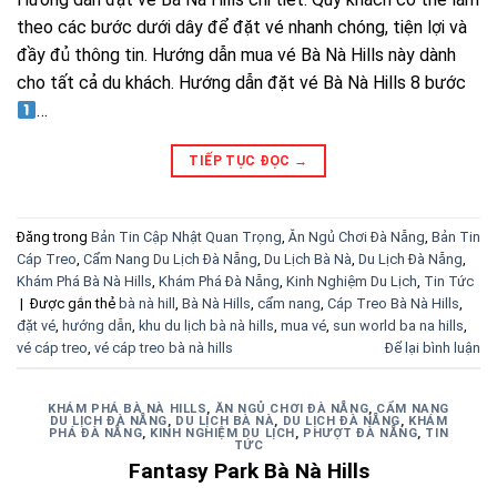
theo các bước dưới dây để đặt vé nhanh chóng, tiện lợi và
đầy đủ thông tin. Hướng dẫn mua vé Bà Nà Hills này dành
cho tất cả du khách. Hướng dẫn đặt vé Bà Nà Hills 8 bước
…
TIẾP TỤC ĐỌC
→
Đăng trong
Bản Tin Cập Nhật Quan Trọng
,
Ăn Ngủ Chơi Đà Nẵng
,
Bản Tin
Cáp Treo
,
Cẩm Nang Du Lịch Đà Nẵng
,
Du Lịch Bà Nà
,
Du Lịch Đà Nẵng
,
Khám Phá Bà Nà Hills
,
Khám Phá Đà Nẵng
,
Kinh Nghiệm Du Lịch
,
Tin Tức
|
Được gắn thẻ
bà nà hill
,
Bà Nà Hills
,
cẩm nang
,
Cáp Treo Bà Nà Hills
,
đặt vé
,
hướng dẫn
,
khu du lịch bà nà hills
,
mua vé
,
sun world ba na hills
,
vé cáp treo
,
vé cáp treo bà nà hills
Để lại bình luận
KHÁM PHÁ BÀ NÀ HILLS
,
ĂN NGỦ CHƠI ĐÀ NẴNG
,
CẨM NANG
DU LỊCH ĐÀ NẴNG
,
DU LỊCH BÀ NÀ
,
DU LỊCH ĐÀ NẴNG
,
KHÁM
PHÁ ĐÀ NẴNG
,
KINH NGHIỆM DU LỊCH
,
PHƯỢT ĐÀ NẴNG
,
TIN
TỨC
Fantasy Park Bà Nà Hills