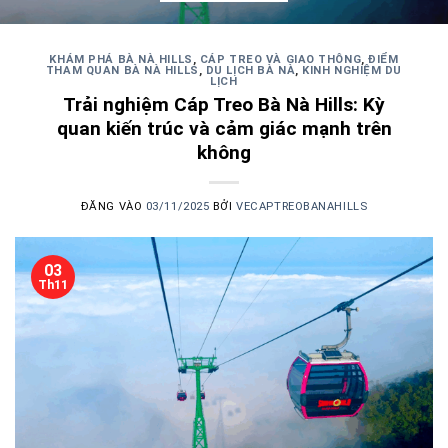
KHÁM PHÁ BÀ NÀ HILLS
,
CÁP TREO VÀ GIAO THÔNG
,
ĐIỂM
THAM QUAN BÀ NÀ HILLS
,
DU LỊCH BÀ NÀ
,
KINH NGHIỆM DU
LỊCH
Trải nghiệm Cáp Treo Bà Nà Hills: Kỳ
quan kiến trúc và cảm giác mạnh trên
không
ĐĂNG VÀO
03/11/2025
BỞI
VECAPTREOBANAHILLS
03
Th11