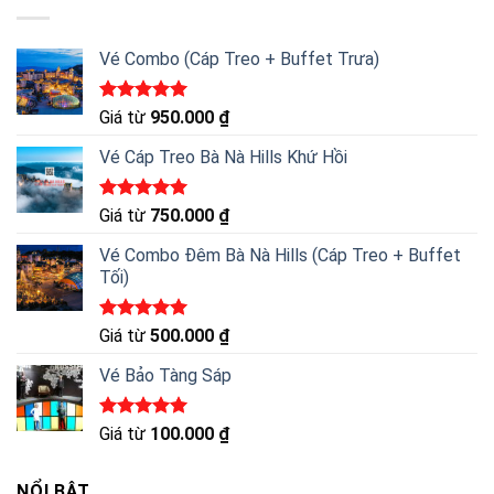
Vé Combo (Cáp Treo + Buffet Trưa)
Được xếp
Giá từ
950.000
₫
hạng
5.00
5 sao
Vé Cáp Treo Bà Nà Hills Khứ Hồi
Được xếp
Giá từ
750.000
₫
hạng
5.00
5 sao
Vé Combo Đêm Bà Nà Hills (Cáp Treo + Buffet
Tối)
Được xếp
Giá từ
500.000
₫
hạng
5.00
5 sao
Vé Bảo Tàng Sáp
Được xếp
Giá từ
100.000
₫
hạng
5.00
5 sao
NỔI BẬT