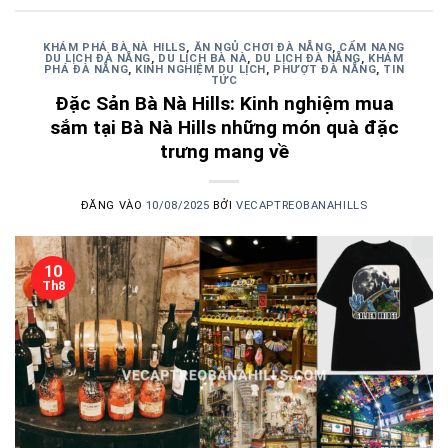
KHÁM PHÁ BÀ NÀ HILLS
,
ĂN NGỦ CHƠI ĐÀ NẴNG
,
CẨM NANG
DU LỊCH ĐÀ NẴNG
,
DU LỊCH BÀ NÀ
,
DU LỊCH ĐÀ NẴNG
,
KHÁM
PHÁ ĐÀ NẴNG
,
KINH NGHIỆM DU LỊCH
,
PHƯỢT ĐÀ NẴNG
,
TIN
TỨC
Đặc Sản Bà Nà Hills: Kinh nghiệm mua
sắm tại Bà Nà Hills những món quà đặc
trưng mang về
ĐĂNG VÀO
10/08/2025
BỞI
VECAPTREOBANAHILLS
10
Th8