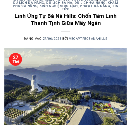
DU LỊCH ĐÀ NẴNG
,
DU LỊCH BÀ NÀ
,
DU LỊCH ĐÀ NẴNG
,
KHÁM
PHÁ ĐÀ NẴNG
,
KINH NGHIỆM DU LỊCH
,
PHƯỢT ĐÀ NẴNG
,
TIN
TỨC
Linh Ứng Tự Bà Nà Hills: Chốn Tâm Linh
Thanh Tịnh Giữa Mây Ngàn
ĐĂNG VÀO
27/06/2025
BỞI
VECAPTREOBANAHILLS
27
Th6