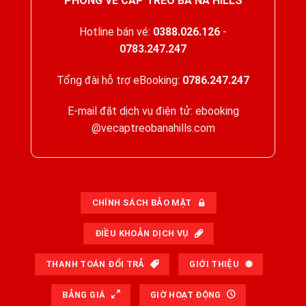
PHÒNG VÉ CÁP TREO BÀ NÀ HILLS
Hotline bán vé:
0388.026.126
-
0783.247.247
Tổng đài hỗ trợ eBooking:
0786.247.247
E-mail đặt dịch vụ điện tử: ebooking
@vecaptreobanahills.com
CHÍNH SÁCH BẢO MẬT
ĐIỀU KHOẢN DỊCH VỤ
THANH TOÁN ĐỔI TRẢ
GIỚI THIỆU
BẢNG GIÁ
GIỜ HOẠT ĐỘNG