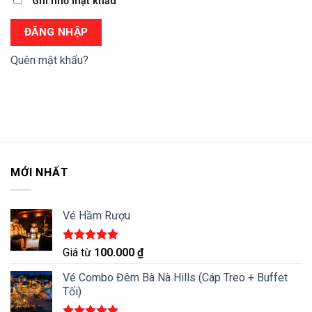
Alternative:
Ghi nhớ mật khẩu
ĐĂNG NHẬP
Quên mật khẩu?
MỚI NHẤT
Vé Hầm Rượu
Được xếp
Giá từ
100.000
₫
hạng
5.00
5 sao
Vé Combo Đêm Bà Nà Hills (Cáp Treo + Buffet
Tối)