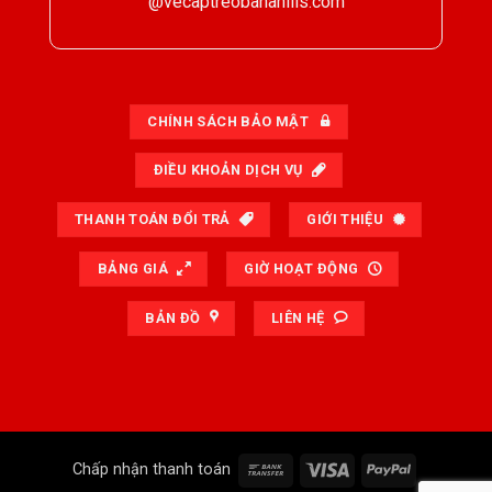
@vecaptreobanahills.com
CHÍNH SÁCH BẢO MẬT
ĐIỀU KHOẢN DỊCH VỤ
THANH TOÁN ĐỔI TRẢ
GIỚI THIỆU
BẢNG GIÁ
GIỜ HOẠT ĐỘNG
BẢN ĐỒ
LIÊN HỆ
Bank
Visa
PayPal
Chấp nhận thanh toán