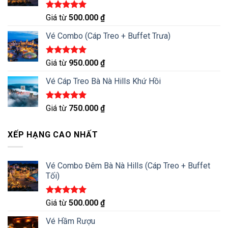
Được xếp
Giá từ
500.000
₫
hạng
5.00
5 sao
Vé Combo (Cáp Treo + Buffet Trưa)
Được xếp
Giá từ
950.000
₫
hạng
5.00
5 sao
Vé Cáp Treo Bà Nà Hills Khứ Hồi
Được xếp
Giá từ
750.000
₫
hạng
5.00
5 sao
XẾP HẠNG CAO NHẤT
Vé Combo Đêm Bà Nà Hills (Cáp Treo + Buffet
Tối)
Được xếp
Giá từ
500.000
₫
hạng
5.00
5 sao
Vé Hầm Rượu