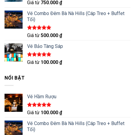
Được xếp
Giá từ
750.000
₫
hạng
5.00
5 sao
Vé Combo Đêm Bà Nà Hills (Cáp Treo + Buffet
Tối)
Được xếp
Giá từ
500.000
₫
hạng
5.00
5 sao
Vé Bảo Tàng Sáp
Được xếp
Giá từ
100.000
₫
hạng
5.00
5 sao
NỔI BẬT
Vé Hầm Rượu
Được xếp
Giá từ
100.000
₫
hạng
5.00
5 sao
Vé Combo Đêm Bà Nà Hills (Cáp Treo + Buffet
Tối)