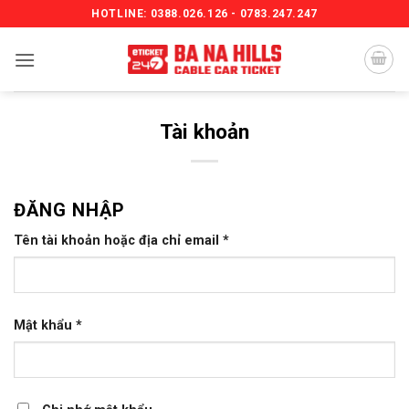
Bỏ
HOTLINE: 0388.026.126 - 0783.247.247
qua
nội
dung
Tài khoản
ĐĂNG NHẬP
Bắt
Tên tài khoản hoặc địa chỉ email
*
buộc
Bắt
Mật khẩu
*
buộc