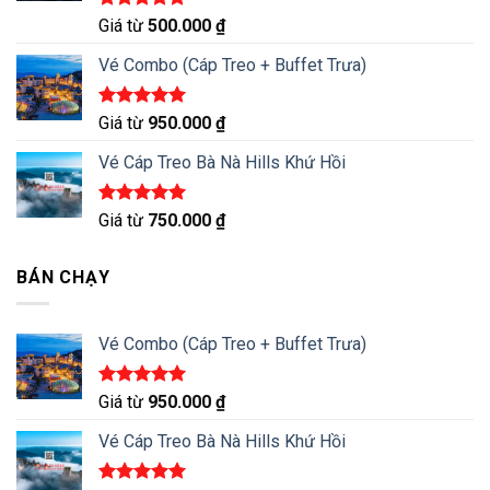
Được xếp
Giá từ
500.000
₫
hạng
5.00
5 sao
Vé Combo (Cáp Treo + Buffet Trưa)
Được xếp
Giá từ
950.000
₫
hạng
5.00
5 sao
Vé Cáp Treo Bà Nà Hills Khứ Hồi
Được xếp
Giá từ
750.000
₫
hạng
5.00
5 sao
BÁN CHẠY
Vé Combo (Cáp Treo + Buffet Trưa)
Được xếp
Giá từ
950.000
₫
hạng
5.00
5 sao
Vé Cáp Treo Bà Nà Hills Khứ Hồi