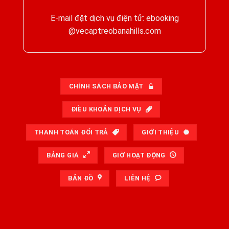
E-mail đặt dịch vụ điện tử: ebooking
@vecaptreobanahills.com
CHÍNH SÁCH BẢO MẬT
ĐIỀU KHOẢN DỊCH VỤ
THANH TOÁN ĐỔI TRẢ
GIỚI THIỆU
BẢNG GIÁ
GIỜ HOẠT ĐỘNG
BẢN ĐỒ
LIÊN HỆ