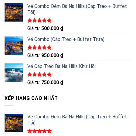
5 sao
Vé Combo Đêm Bà Nà Hills (Cáp Treo + Buffet
Tối)
Được xếp
Giá từ
500.000
₫
hạng
5.00
5 sao
Vé Combo (Cáp Treo + Buffet Trưa)
Được xếp
Giá từ
950.000
₫
hạng
5.00
5 sao
Vé Cáp Treo Bà Nà Hills Khứ Hồi
Được xếp
Giá từ
750.000
₫
hạng
5.00
5 sao
XẾP HẠNG CAO NHẤT
Vé Combo Đêm Bà Nà Hills (Cáp Treo + Buffet
Tối)