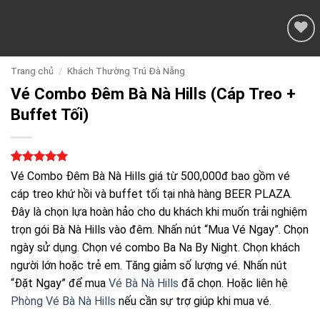
Add to
wishlist
Trang chủ
/
Khách Thường Trú Đà Nẵng
Vé Combo Đêm Bà Nà Hills (Cáp Treo +
Buffet Tối)
5
3
trên 5
Vé Combo Đêm Bà Nà Hills giá từ 500,000đ bao gồm vé
dựa trên
cáp treo khứ hồi và buffet tối tại nhà hàng BEER PLAZA.
đánh giá
Đây là chọn lựa hoàn hảo cho du khách khi muốn trải nghiệm
trọn gói Bà Nà Hills vào đêm. Nhấn nút “Mua Vé Ngay”. Chọn
ngày sử dụng. Chọn vé combo Ba Na By Night. Chọn khách
người lớn hoặc trẻ em. Tăng giảm số lượng vé. Nhấn nút
“Đặt Ngay” để mua
Vé Bà Nà Hills
đã chọn. Hoặc liên hệ
Phòng Vé Bà Nà Hills
nếu cần sự trợ giúp khi mua vé.