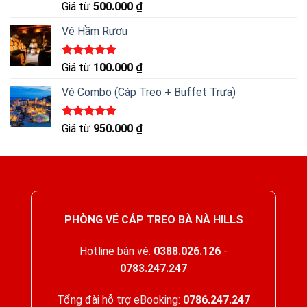
Được xếp
Giá từ
500.000
₫
hạng
5.00
5 sao
Vé Hầm Rượu
Được xếp
Giá từ
100.000
₫
hạng
5.00
5 sao
Vé Combo (Cáp Treo + Buffet Trưa)
Được xếp
Giá từ
950.000
₫
hạng
5.00
5 sao
PHÒNG VÉ CÁP TREO BÀ NÀ HILLS
Hotline bán vé:
0388.026.126
-
0783.247.247
Tổng đài hỗ trợ eBooking:
0786.247.247