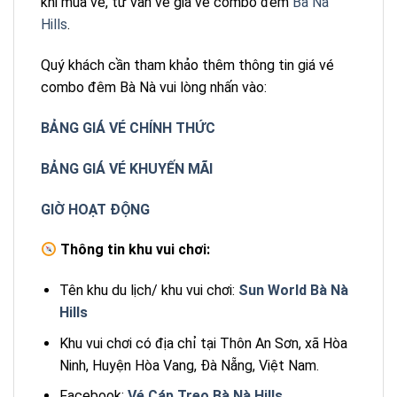
khi mua vé, tư vấn về giá vé combo đêm
Bà Nà
Hills
.
Quý khách cần tham khảo thêm thông tin giá vé
combo đêm Bà Nà vui lòng nhấn vào:
BẢNG GIÁ VÉ CHÍNH THỨC
BẢNG GIÁ VÉ KHUYẾN MÃI
GIỜ HOẠT ĐỘNG
Thông tin khu vui chơi:
Tên khu du lịch/ khu vui chơi:
Sun World Bà Nà
Hills
Khu vui chơi có địa chỉ tại Thôn An Sơn, xã Hòa
Ninh, Huyện Hòa Vang, Đà Nẵng, Việt Nam.
Facebook:
Vé Cáp Treo Bà Nà Hills