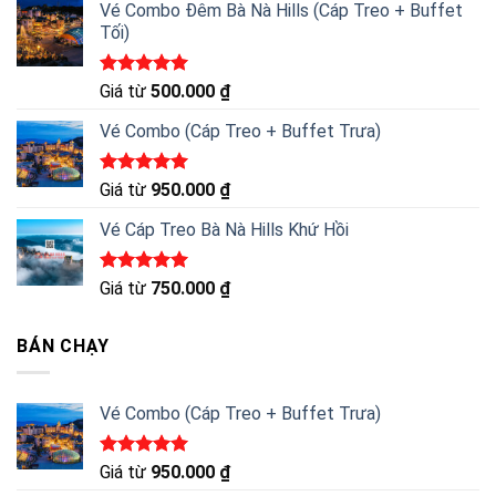
5 sao
Vé Combo Đêm Bà Nà Hills (Cáp Treo + Buffet
Tối)
Được xếp
Giá từ
500.000
₫
hạng
5.00
5 sao
Vé Combo (Cáp Treo + Buffet Trưa)
Được xếp
Giá từ
950.000
₫
hạng
5.00
5 sao
Vé Cáp Treo Bà Nà Hills Khứ Hồi
Được xếp
Giá từ
750.000
₫
hạng
5.00
5 sao
BÁN CHẠY
Vé Combo (Cáp Treo + Buffet Trưa)
Được xếp
Giá từ
950.000
₫
hạng
5.00