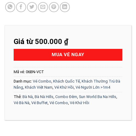
Giá từ
500.000
₫
MUA VÉ NGAY
Mã vé:
06BN-VCT
Danh mục:
Vé Combo
,
Khách Quốc Tế
,
Khách Thường Trú Đà
Nẵng
,
Khách Việt Nam
,
Vé Khứ Hồi
,
Vé Người Lớn >1m4
Thẻ:
Bà Nà
,
Bà Nà Hills
,
Combo Đêm
,
Sun World Ba Na Hills
,
Vé Bà Nà
,
Vé Buffet
,
Vé Combo
,
Vé Khứ Hồi