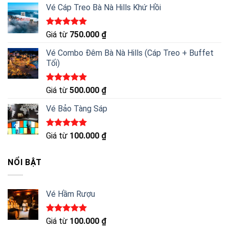
5 sao
Vé Cáp Treo Bà Nà Hills Khứ Hồi
Được xếp
Giá từ
750.000
₫
hạng
5.00
5 sao
Vé Combo Đêm Bà Nà Hills (Cáp Treo + Buffet
Tối)
Được xếp
Giá từ
500.000
₫
hạng
5.00
5 sao
Vé Bảo Tàng Sáp
Được xếp
Giá từ
100.000
₫
hạng
5.00
5 sao
NỔI BẬT
Vé Hầm Rượu
Được xếp
Giá từ
100.000
₫
hạng
5.00