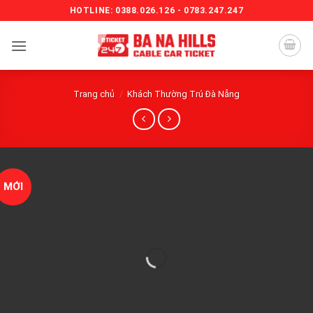
Bỏ
HOTLINE: 0388.026.126 - 0783.247.247
qua
nội
dung
Trang chủ
/
Khách Thường Trú Đà Nẵng
MỚI