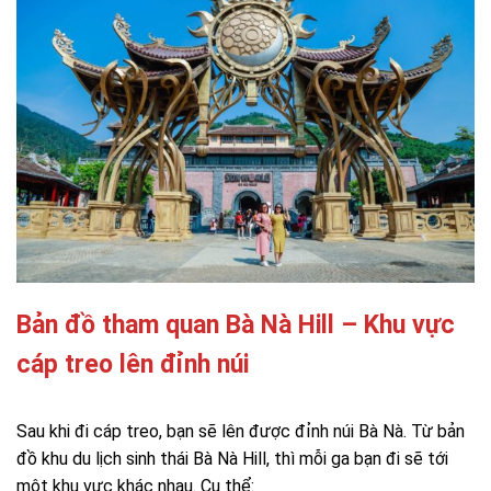
Bản đồ tham quan Bà Nà Hill – Khu vực
cáp treo lên đỉnh núi
Sau khi đi cáp treo, bạn sẽ lên được đỉnh núi Bà Nà. Từ bản
đồ khu du lịch sinh thái Bà Nà Hill, thì mỗi ga bạn đi sẽ tới
một khu vực khác nhau. Cụ thể: