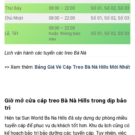
Thứ Bảy
08:00 – 22:00
Số 01, Số 02, Số 03
Chủ Nhật
08:00 – 22:00
Số 01, Số 02, Số 03
08:00 – 22:00
Lễ, Tết
hoặc thông báo
Số 01, Số 02, Số 03
sau
Lịch vận hành các tuyến các treo Bà Nà
>> Xem thêm:
Bảng Giá Vé Cáp Treo Bà Nà Hills Mới Nhất
Giờ mở cửa cáp treo Bà Nà Hills trong dịp bảo
trì
Hiện tại Sun World Ba Na Hills đã xây dựng dự phòng nhiều
tuyến cáp để phục vụ du khách tốt hơn. Khu du lịch cũng có
kế hoạch bảo trì bảo dưỡng các tuyến cáp. Tuy nhiên, việc