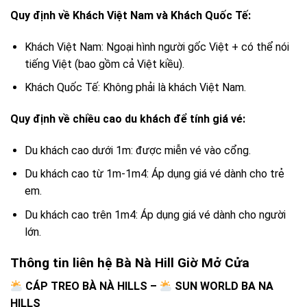
Quy định về Khách Việt Nam và Khách Quốc Tế:
Khách Việt Nam: Ngoại hình người gốc Việt + có thể nói
tiếng Việt (bao gồm cả Việt kiều).
Khách Quốc Tế: Không phải là khách Việt Nam.
Quy định về chiều cao du khách để tính giá vé:
Du khách cao dưới 1m: được miễn vé vào cổng.
Du khách cao từ 1m-1m4: Áp dụng giá vé dành cho trẻ
em.
Du khách cao trên 1m4: Áp dụng giá vé dành cho người
lớn.
Thông tin liên hệ Bà Nà Hill Giờ Mở Cửa
CÁP TREO BÀ NÀ HILLS –
SUN WORLD BA NA
HILLS