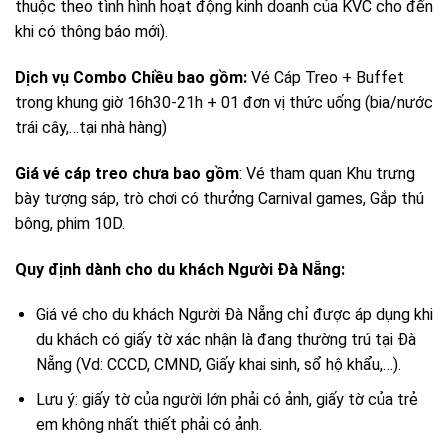
thuộc theo tình hình hoạt động kinh doanh của KVC cho đến
khi có thông báo mới).
Dịch vụ Combo Chiều bao gồm:
Vé Cáp Treo + Buffet
trong khung giờ 16h30-21h + 01 đơn vị thức uống (bia/nước
trái cây,…tại nhà hàng)
Giá vé cáp treo chưa bao gồm
: Vé tham quan Khu trưng
bày tượng sáp, trò chơi có thưởng Carnival games, Gắp thú
bông, phim 10D.
Quy định dành cho du khách Người Đà Nẵng:
Giá vé cho du khách Người Đà Nẵng chỉ được áp dụng khi
du khách có giấy tờ xác nhận là đang thường trú tại Đà
Nẵng (Vd: CCCD, CMND, Giấy khai sinh, sổ hộ khẩu,…).
Lưu ý: giấy tờ của người lớn phải có ảnh, giấy tờ của trẻ
em không nhất thiết phải có ảnh.