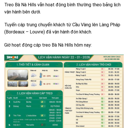
Treo Bà Nà Hills vẫn hoạt động bình thường theo bảng lịch
vận hành bên dưới.
Tuyến cáp
trung chuyển khách từ Cầu Vàng lên Làng Pháp
(Bordeaux – Louvre) đã vận hành đón khách.
Giờ hoạt động cáp treo Bà Nà Hills hôm nay: