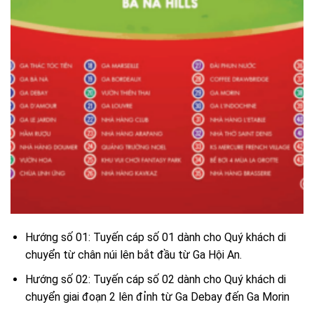
Hướng số 01: Tuyến cáp số 01 dành cho Quý khách di
chuyển từ chân núi lên bắt đầu từ Ga Hội An.
Hướng số 02: Tuyến cáp số 02 dành cho Quý khách di
chuyển giai đoạn 2 lên đỉnh từ Ga Debay đến Ga Morin