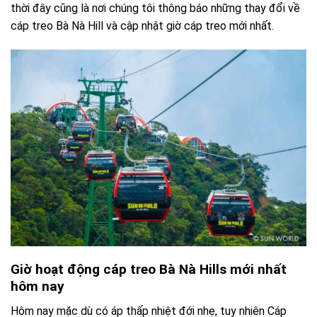
thời đây cũng là nơi chúng tôi thông báo những thay đổi về
cáp treo Bà Nà Hill và cập nhật giờ cáp treo mới nhất.
Giờ hoạt động cáp treo Bà Nà Hills mới nhất
hôm nay
Hôm nay mặc dù có áp thấp nhiệt đới nhẹ, tuy nhiên Cáp