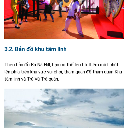
3.2. Bản đồ khu tâm linh
Theo bản đồ Bà Nà Hill, bạn có thể leo bộ thêm một chút
lên phía trên khu vực vui chơi, tham quan để tham quan Khu
tâm linh và Trú Vũ Trà quán.