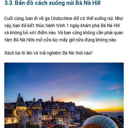
3.3. Bản đồ cách xuống núi Bà Nà Hill
Cuối cùng, bạn đi về ga L’indochine để có thể xuống núi. Như
vậy, bạn đã kết thúc hành trình 1 ngày khám phá Bà Nà Hill
và không bỏ sót điểm nào. Và bạn cũng không cần phải quan
tâm Bà Nà Hills mở cửa lúc mấy giờ nữa đúng không nào.
Xách ba lô lên và trải nghiệm Bà Nà thôi nào!