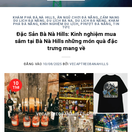
KHÁM PHÁ BÀ NÀ HILLS
,
ĂN NGỦ CHƠI ĐÀ NẴNG
,
CẨM NANG
DU LỊCH ĐÀ NẴNG
,
DU LỊCH BÀ NÀ
,
DU LỊCH ĐÀ NẴNG
,
KHÁM
PHÁ ĐÀ NẴNG
,
KINH NGHIỆM DU LỊCH
,
PHƯỢT ĐÀ NẴNG
,
TIN
TỨC
Đặc Sản Bà Nà Hills: Kinh nghiệm mua
sắm tại Bà Nà Hills những món quà đặc
trưng mang về
ĐĂNG VÀO
10/08/2025
BỞI
VECAPTREOBANAHILLS
10
Th8