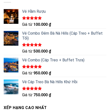
Vé Hầm Rượu
Được xếp
Giá từ
100.000
₫
hạng
5.00
5 sao
Vé Combo Đêm Bà Nà Hills (Cáp Treo + Buffet
Tối)
Được xếp
Giá từ
500.000
₫
hạng
5.00
5 sao
Vé Combo (Cáp Treo + Buffet Trưa)
Được xếp
Giá từ
950.000
₫
hạng
5.00
5 sao
Vé Cáp Treo Bà Nà Hills Khứ Hồi
Được xếp
Giá từ
750.000
₫
hạng
5.00
5 sao
XẾP HẠNG CAO NHẤT