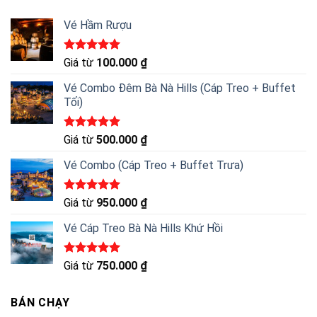
Vé Hầm Rượu
Được xếp
Giá từ
100.000
₫
hạng
5.00
5 sao
Vé Combo Đêm Bà Nà Hills (Cáp Treo + Buffet
Tối)
Được xếp
Giá từ
500.000
₫
hạng
5.00
5 sao
Vé Combo (Cáp Treo + Buffet Trưa)
Được xếp
Giá từ
950.000
₫
hạng
5.00
5 sao
Vé Cáp Treo Bà Nà Hills Khứ Hồi
Được xếp
Giá từ
750.000
₫
hạng
5.00
5 sao
BÁN CHẠY