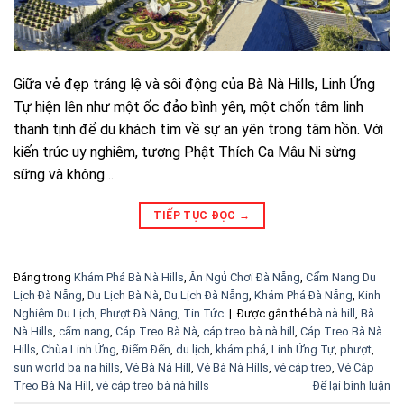
Giữa vẻ đẹp tráng lệ và sôi động của Bà Nà Hills, Linh Ứng
Tự hiện lên như một ốc đảo bình yên, một chốn tâm linh
thanh tịnh để du khách tìm về sự an yên trong tâm hồn. Với
kiến trúc uy nghiêm, tượng Phật Thích Ca Mâu Ni sừng
sững và không…
TIẾP TỤC ĐỌC
→
Đăng trong
Khám Phá Bà Nà Hills
,
Ăn Ngủ Chơi Đà Nẵng
,
Cẩm Nang Du
Lịch Đà Nẵng
,
Du Lịch Bà Nà
,
Du Lịch Đà Nẵng
,
Khám Phá Đà Nẵng
,
Kinh
Nghiệm Du Lịch
,
Phượt Đà Nẵng
,
Tin Tức
|
Được gắn thẻ
bà nà hill
,
Bà
Nà Hills
,
cẩm nang
,
Cáp Treo Bà Nà
,
cáp treo bà nà hill
,
Cáp Treo Bà Nà
Hills
,
Chùa Linh Ứng
,
Điểm Đến
,
du lịch
,
khám phá
,
Linh Ứng Tự
,
phượt
,
sun world ba na hills
,
Vé Bà Nà Hill
,
Vé Bà Nà Hills
,
vé cáp treo
,
Vé Cáp
Treo Bà Nà Hill
,
vé cáp treo bà nà hills
Để lại bình luận