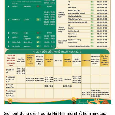
Giờ hoạt động cáp treo Bà Nà Hills mới nhất hôm nay, cáp