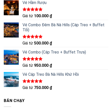
Vé Hầm Rượu
Được xếp
Giá từ
100.000
₫
hạng
5.00
5 sao
Vé Combo Đêm Bà Nà Hills (Cáp Treo + Buffet
Tối)
Được xếp
Giá từ
500.000
₫
hạng
5.00
5 sao
Vé Combo (Cáp Treo + Buffet Trưa)
Được xếp
Giá từ
950.000
₫
hạng
5.00
5 sao
Vé Cáp Treo Bà Nà Hills Khứ Hồi
Được xếp
Giá từ
750.000
₫
hạng
5.00
5 sao
BÁN CHẠY