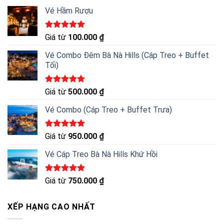
Vé Hầm Rượu
Được xếp
Giá từ
100.000
₫
hạng
5.00
5 sao
Vé Combo Đêm Bà Nà Hills (Cáp Treo + Buffet
Tối)
Được xếp
Giá từ
500.000
₫
hạng
5.00
5 sao
Vé Combo (Cáp Treo + Buffet Trưa)
Được xếp
Giá từ
950.000
₫
hạng
5.00
5 sao
Vé Cáp Treo Bà Nà Hills Khứ Hồi
Được xếp
Giá từ
750.000
₫
hạng
5.00
5 sao
XẾP HẠNG CAO NHẤT