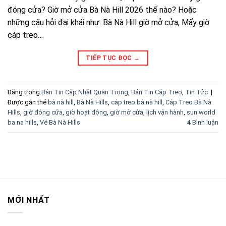
đóng cửa? Giờ mở cửa Bà Nà Hill 2026 thế nào? Hoặc
những câu hỏi đại khái như: Bà Nà Hill giờ mở cửa, Mấy giờ
cáp treo…
TIẾP TỤC ĐỌC
→
Đăng trong
Bản Tin Cập Nhật Quan Trọng
,
Bản Tin Cáp Treo
,
Tin Tức
|
Được gắn thẻ
bà nà hill
,
Bà Nà Hills
,
cáp treo bà nà hill
,
Cáp Treo Bà Nà
Hills
,
giờ đóng cửa
,
giờ hoạt động
,
giờ mở cửa
,
lịch vận hành
,
sun world
ba na hills
,
Vé Bà Nà Hills
4
Bình luận
MỚI NHẤT