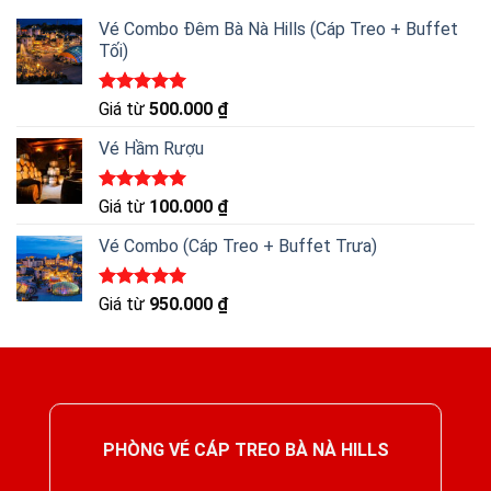
Vé Combo Đêm Bà Nà Hills (Cáp Treo + Buffet
Tối)
Được xếp
Giá từ
500.000
₫
hạng
5.00
5 sao
Vé Hầm Rượu
Được xếp
Giá từ
100.000
₫
hạng
5.00
5 sao
Vé Combo (Cáp Treo + Buffet Trưa)
Được xếp
Giá từ
950.000
₫
hạng
5.00
5 sao
PHÒNG VÉ CÁP TREO BÀ NÀ HILLS