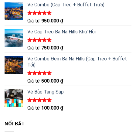
Vé Combo (Cáp Treo + Buffet Trưa)
Được xếp
Giá từ
950.000
₫
hạng
5.00
5 sao
Vé Cáp Treo Bà Nà Hills Khứ Hồi
Được xếp
Giá từ
750.000
₫
hạng
5.00
5 sao
Vé Combo Đêm Bà Nà Hills (Cáp Treo + Buffet
Tối)
Được xếp
Giá từ
500.000
₫
hạng
5.00
5 sao
Vé Bảo Tàng Sáp
Được xếp
Giá từ
100.000
₫
hạng
5.00
5 sao
NỔI BẬT