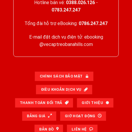
Hotline bán vé:
0388.026.126
-
0783.247.247
Tổng đài hỗ trợ eBooking:
0786.247.247
E-mail đặt dịch vụ điện tử: ebooking
@vecaptreobanahills.com
CHÍNH SÁCH BẢO MẬT
ĐIỀU KHOẢN DỊCH VỤ
THANH TOÁN ĐỔI TRẢ
GIỚI THIỆU
BẢNG GIÁ
GIỜ HOẠT ĐỘNG
BẢN ĐỒ
LIÊN HỆ