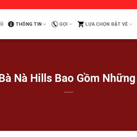
HỦ
THÔNG TIN
GỌI
LỰA CHỌN ĐẶT VÉ
Bà Nà Hills Bao Gồm Những