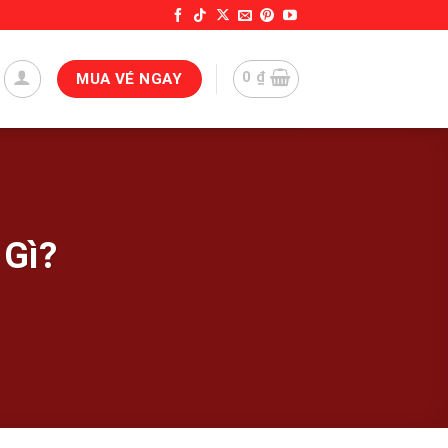
0
₫
MUA VÉ NGAY
 Gì?