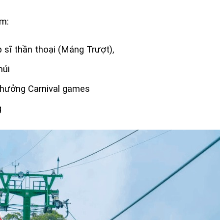
ồm:
p sĩ thần thoại (Máng Trượt),
núi
thưởng Carnival games
g