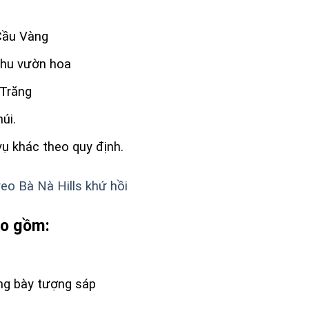
Cầu Vàng
hu vườn hoa
 Trăng
úi.
vụ khác theo quy định.
reo Bà Nà Hills khứ hồi
ao gồm:
ng bày tượng sáp