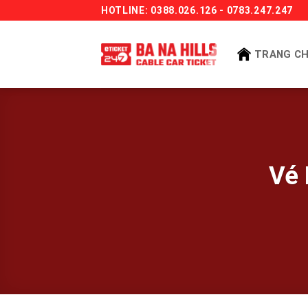
Bỏ
HOTLINE: 0388.026.126 - 0783.247.247
qua
nội
TRANG C
dung
Vé 