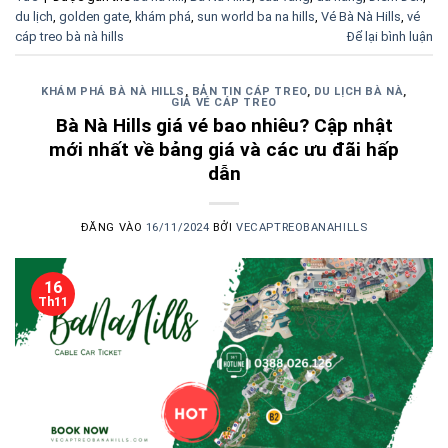
du lịch
,
golden gate
,
khám phá
,
sun world ba na hills
,
Vé Bà Nà Hills
,
vé
cáp treo bà nà hills
Để lại bình luận
KHÁM PHÁ BÀ NÀ HILLS
,
BẢN TIN CÁP TREO
,
DU LỊCH BÀ NÀ
,
GIÁ VÉ CÁP TREO
Bà Nà Hills giá vé bao nhiêu? Cập nhật
mới nhất về bảng giá và các ưu đãi hấp
dẫn
ĐĂNG VÀO
16/11/2024
BỞI
VECAPTREOBANAHILLS
16
Th11