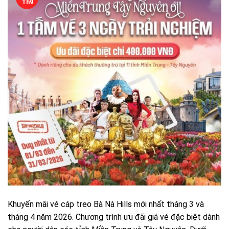
Th9
Khuyến mãi vé cáp treo Bà Nà Hills mới nhất tháng 3 và
tháng 4 năm 2026. Chương trình ưu đãi giá vé đặc biệt dành