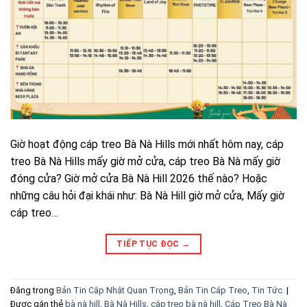
Giờ hoạt động cáp treo Bà Nà Hills mới nhất hôm nay, cáp
treo Bà Nà Hills mấy giờ mở cửa, cáp treo Bà Nà mấy giờ
đóng cửa? Giờ mở cửa Bà Nà Hill 2026 thế nào? Hoặc
những câu hỏi đại khái như: Bà Nà Hill giờ mở cửa, Mấy giờ
cáp treo…
TIẾP TỤC ĐỌC
→
Đăng trong
Bản Tin Cập Nhật Quan Trọng
,
Bản Tin Cáp Treo
,
Tin Tức
|
Được gắn thẻ
bà nà hill
,
Bà Nà Hills
,
cáp treo bà nà hill
,
Cáp Treo Bà Nà