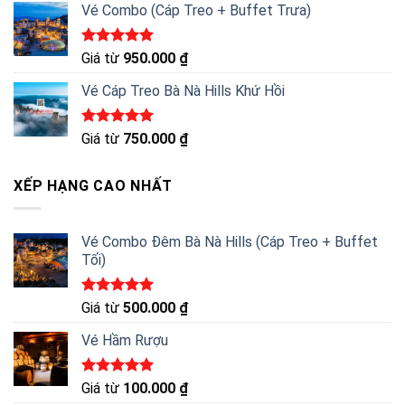
5 sao
Vé Combo (Cáp Treo + Buffet Trưa)
Được xếp
Giá từ
950.000
₫
hạng
5.00
5 sao
Vé Cáp Treo Bà Nà Hills Khứ Hồi
Được xếp
Giá từ
750.000
₫
hạng
5.00
5 sao
XẾP HẠNG CAO NHẤT
Vé Combo Đêm Bà Nà Hills (Cáp Treo + Buffet
Tối)
Được xếp
Giá từ
500.000
₫
hạng
5.00
5 sao
Vé Hầm Rượu
Được xếp
Giá từ
100.000
₫
hạng
5.00