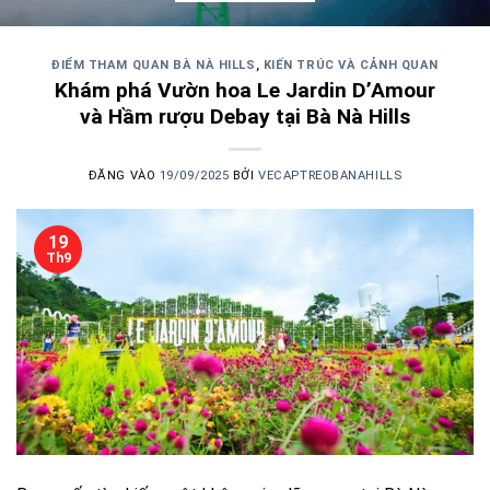
ĐIỂM THAM QUAN BÀ NÀ HILLS
,
KIẾN TRÚC VÀ CẢNH QUAN
Khám phá Vườn hoa Le Jardin D’Amour
và Hầm rượu Debay tại Bà Nà Hills
ĐĂNG VÀO
19/09/2025
BỞI
VECAPTREOBANAHILLS
19
Th9