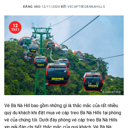
ĐĂNG VÀO
12/11/2024
BỞI
VECAPTREOBANAHILLS
12
Th11
Vé Bà Nà Hill bao gồm những gì là thắc mắc của rất nhiều
quý du khách khi đặt mua vé cáp treo Bà Nà Hills tại phòng
vé của chúng tôi. Dưới đây phòng vé cáp treo Bà Nà Hills
xin giải đáp chi tiết thắc mắc của quý khách. Vé Bà Nà