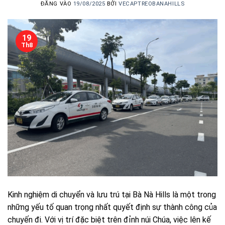
ĐĂNG VÀO
19/08/2025
BỞI
VECAPTREOBANAHILLS
19
Th8
Kinh nghiệm di chuyển và lưu trú tại Bà Nà Hills là một trong
những yếu tố quan trọng nhất quyết định sự thành công của
chuyến đi. Với vị trí đặc biệt trên đỉnh núi Chúa, việc lên kế