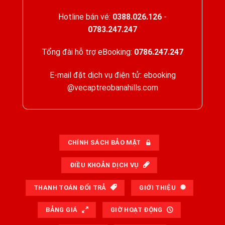
Hotline bán vé:
0388.026.126
-
0783.247.247
Tổng đài hỗ trợ eBooking:
0786.247.247
E-mail đặt dịch vụ điện tử: ebooking
@vecaptreobanahills.com
CHÍNH SÁCH BẢO MẬT
ĐIỀU KHOẢN DỊCH VỤ
THANH TOÁN ĐỔI TRẢ
GIỚI THIỆU
BẢNG GIÁ
GIỜ HOẠT ĐỘNG