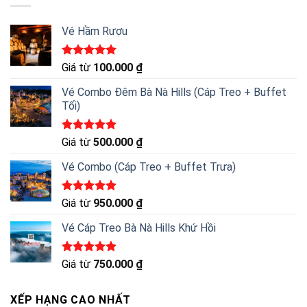
Vé Hầm Rượu
Được xếp
Giá từ
100.000
₫
hạng
5.00
5 sao
Vé Combo Đêm Bà Nà Hills (Cáp Treo + Buffet
Tối)
Được xếp
Giá từ
500.000
₫
hạng
5.00
5 sao
Vé Combo (Cáp Treo + Buffet Trưa)
Được xếp
Giá từ
950.000
₫
hạng
5.00
5 sao
Vé Cáp Treo Bà Nà Hills Khứ Hồi
Được xếp
Giá từ
750.000
₫
hạng
5.00
5 sao
XẾP HẠNG CAO NHẤT