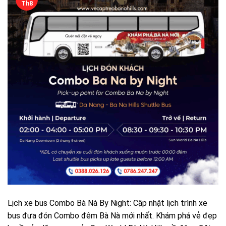
Th8
Lịch xe bus Combo Bà Nà By Night: Cập nhật lịch trình xe
bus đưa đón Combo đêm Bà Nà mới nhất. Khám phá vẻ đẹp