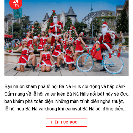
24
Th8
Bạn muốn khám phá lễ hội Bà Nà Hills sôi động và hấp dẫn?
Cẩm nang về lễ hội và sự kiện Bà Nà Hills nổi bật này sẽ đưa
bạn khám phá toàn diện. Những màn trình diễn nghệ thuật,
lễ hội hoa Bà Nà và không khí carnival Bà Nà sôi động diễn…
TIẾP TỤC ĐỌC
→