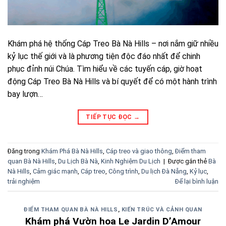
Khám phá hệ thống Cáp Treo Bà Nà Hills – nơi nắm giữ nhiều
kỷ lục thế giới và là phương tiện độc đáo nhất để chinh
phục đỉnh núi Chúa. Tìm hiểu về các tuyến cáp, giờ hoạt
động Cáp Treo Bà Nà Hills và bí quyết để có một hành trình
bay lượn…
TIẾP TỤC ĐỌC
→
Đăng trong
Khám Phá Bà Nà Hills
,
Cáp treo và giao thông
,
Điểm tham
quan Bà Nà Hills
,
Du Lịch Bà Nà
,
Kinh Nghiệm Du Lịch
|
Được gắn thẻ
Bà
Nà Hills
,
Cảm giác mạnh
,
Cáp treo
,
Công trình
,
Du lịch Đà Nẵng
,
Kỷ lục
,
trải nghiệm
Để lại bình luận
ĐIỂM THAM QUAN BÀ NÀ HILLS
,
KIẾN TRÚC VÀ CẢNH QUAN
Khám phá Vườn hoa Le Jardin D’Amour