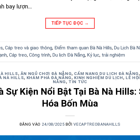
nh bay lượn…
TIẾP TỤC ĐỌC
→
ls
,
Cáp treo và giao thông
,
Điểm tham quan Bà Nà Hills
,
Du Lịch Bà 
ạnh
,
Cáp treo
,
Công trình
,
Du lịch Đà Nẵng
,
Kỷ lục
,
trải nghiệm
NÀ HILLS
,
ĂN NGỦ CHƠI ĐÀ NẴNG
,
CẨM NANG DU LỊCH ĐÀ NẴNG
À NÀ HILLS
,
KHÁM PHÁ ĐÀ NẴNG
,
KINH NGHIỆM DU LỊCH
,
LỄ HỘI
NẴNG
,
TIN TỨC
à Sự Kiện Nổi Bật Tại Bà Nà Hills
Hóa Bốn Mùa
ĐĂNG VÀO
24/08/2025
BỞI
VECAPTREOBANAHILLS