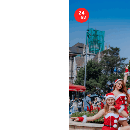
24
Th8