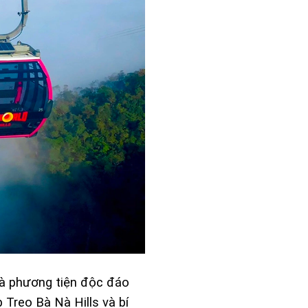
 là phương tiện độc đáo
 Treo Bà Nà Hills và bí