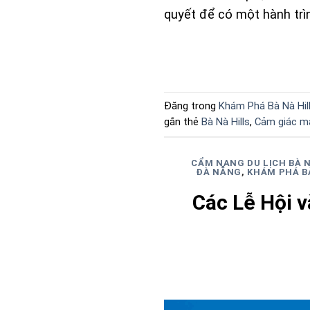
quyết để có một hành trì
Đăng trong
Khám Phá Bà Nà Hil
gắn thẻ
Bà Nà Hills
,
Cảm giác m
CẨM NANG DU LỊCH BÀ 
ĐÀ NẴNG
,
KHÁM PHÁ B
Các Lễ Hội v