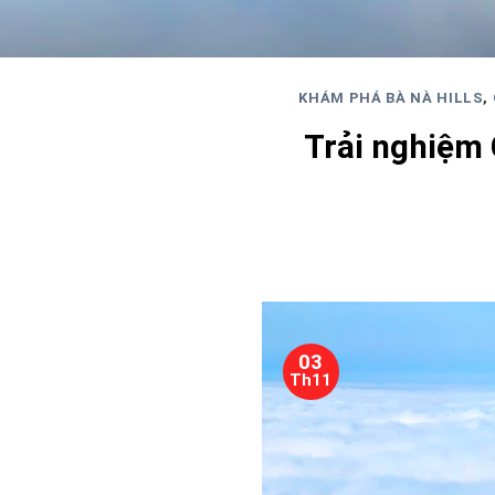
KHÁM PHÁ BÀ NÀ HILLS
,
Trải nghiệm 
03
Th11