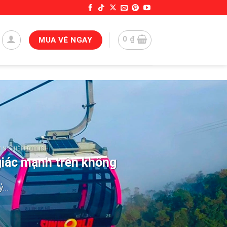
0
₫
MUA VÉ NGAY
H NGHIỆM DU LỊCH
giác mạnh trên không
...