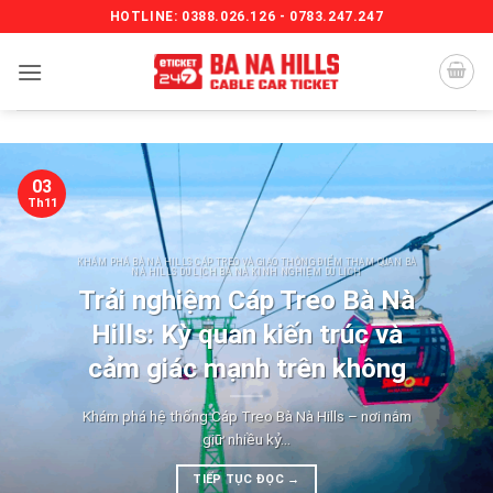
Bỏ
HOTLINE: 0388.026.126 - 0783.247.247
qua
nội
dung
03
Th11
KHÁM PHÁ BÀ NÀ HILLS CÁP TREO VÀ GIAO THÔNG ĐIỂM THAM QUAN BÀ
NÀ HILLS DU LỊCH BÀ NÀ KINH NGHIỆM DU LỊCH
Trải nghiệm Cáp Treo Bà Nà
Hills: Kỳ quan kiến trúc và
cảm giác mạnh trên không
Khám phá hệ thống Cáp Treo Bà Nà Hills – nơi nắm
giữ nhiều kỷ...
TIẾP TỤC ĐỌC
→