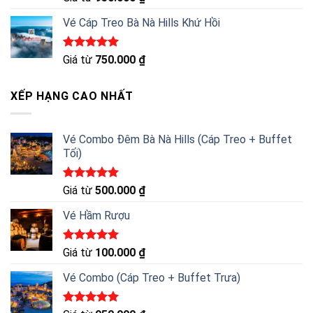
hạng
5.00
5 sao
Vé Cáp Treo Bà Nà Hills Khứ Hồi
Được xếp
Giá từ
750.000
₫
hạng
5.00
5 sao
XẾP HẠNG CAO NHẤT
Vé Combo Đêm Bà Nà Hills (Cáp Treo + Buffet
Tối)
Được xếp
Giá từ
500.000
₫
hạng
5.00
5 sao
Vé Hầm Rượu
Được xếp
Giá từ
100.000
₫
hạng
5.00
5 sao
Vé Combo (Cáp Treo + Buffet Trưa)
Được xếp