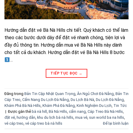
Hướng dẫn đặt vé Bà Nà Hills chi tiết. Quý khách có thể làm
theo các bước dưới dây để đặt vé nhanh chóng, tiện lợi và
đầy đủ thông tin. Hướng dẫn mua vé Bà Nà Hills này dành
cho tất cả du khách. Hướng dẫn đặt vé Bà Nà Hills 8 bước
…
TIẾP TỤC ĐỌC
→
Đăng trong
Bản Tin Cập Nhật Quan Trọng
,
Ăn Ngủ Chơi Đà Nẵng
,
Bản Tin
Cáp Treo
,
Cẩm Nang Du Lịch Đà Nẵng
,
Du Lịch Bà Nà
,
Du Lịch Đà Nẵng
,
Khám Phá Bà Nà Hills
,
Khám Phá Đà Nẵng
,
Kinh Nghiệm Du Lịch
,
Tin Tức
|
Được gắn thẻ
bà nà hill
,
Bà Nà Hills
,
cẩm nang
,
Cáp Treo Bà Nà Hills
,
đặt vé
,
hướng dẫn
,
khu du lịch bà nà hills
,
mua vé
,
sun world ba na hills
,
vé cáp treo
,
vé cáp treo bà nà hills
Để lại bình luận