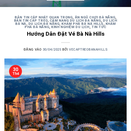
BẢN TIN CẬP NHẬT QUAN TRỌNG
,
ĂN NGỦ CHƠI ĐÀ NẴNG
,
BẢN TIN CÁP TREO
,
CẨM NANG DU LỊCH ĐÀ NẴNG
,
DU LỊCH
BÀ NÀ
,
DU LỊCH ĐÀ NẴNG
,
KHÁM PHÁ BÀ NÀ HILLS
,
KHÁM
PHÁ ĐÀ NẴNG
,
KINH NGHIỆM DU LỊCH
,
TIN TỨC
Hướng Dẫn Đặt Vé Bà Nà Hills
ĐĂNG VÀO
30/04/2025
BỞI
VECAPTREOBANAHILLS
30
Th4