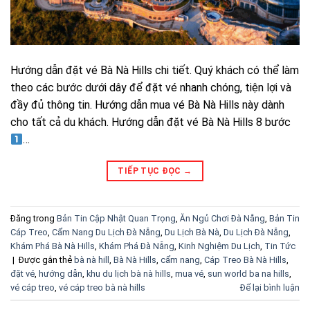
Hướng dẫn đặt vé Bà Nà Hills chi tiết. Quý khách có thể làm
theo các bước dưới dây để đặt vé nhanh chóng, tiện lợi và
đầy đủ thông tin. Hướng dẫn mua vé Bà Nà Hills này dành
cho tất cả du khách. Hướng dẫn đặt vé Bà Nà Hills 8 bước
…
TIẾP TỤC ĐỌC
→
Đăng trong
Bản Tin Cập Nhật Quan Trọng
,
Ăn Ngủ Chơi Đà Nẵng
,
Bản Tin
Cáp Treo
,
Cẩm Nang Du Lịch Đà Nẵng
,
Du Lịch Bà Nà
,
Du Lịch Đà Nẵng
,
Khám Phá Bà Nà Hills
,
Khám Phá Đà Nẵng
,
Kinh Nghiệm Du Lịch
,
Tin Tức
|
Được gắn thẻ
bà nà hill
,
Bà Nà Hills
,
cẩm nang
,
Cáp Treo Bà Nà Hills
,
đặt vé
,
hướng dẫn
,
khu du lịch bà nà hills
,
mua vé
,
sun world ba na hills
,
vé cáp treo
,
vé cáp treo bà nà hills
Để lại bình luận