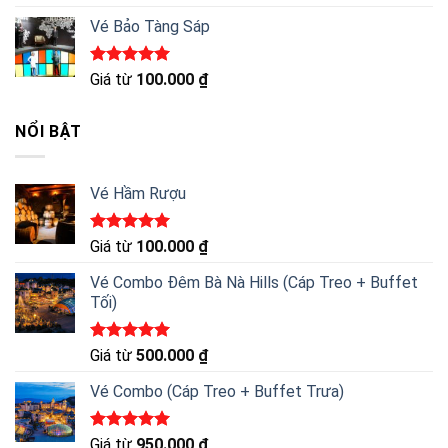
hạng
5.00
5 sao
Vé Bảo Tàng Sáp
Được xếp
Giá từ
100.000
₫
hạng
5.00
5 sao
NỔI BẬT
Vé Hầm Rượu
Được xếp
Giá từ
100.000
₫
hạng
5.00
5 sao
Vé Combo Đêm Bà Nà Hills (Cáp Treo + Buffet
Tối)
Được xếp
Giá từ
500.000
₫
hạng
5.00
5 sao
Vé Combo (Cáp Treo + Buffet Trưa)
Được xếp
Giá từ
950.000
₫