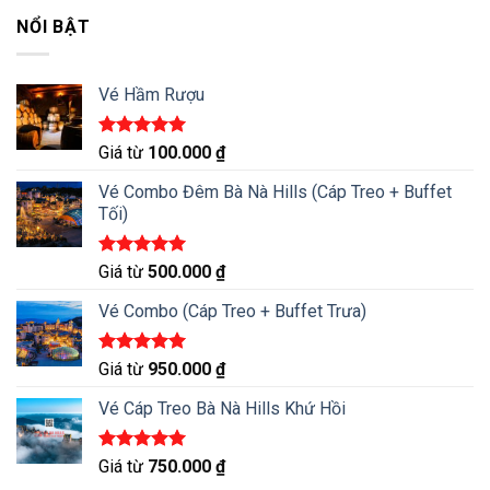
5 sao
NỔI BẬT
Vé Hầm Rượu
Được xếp
Giá từ
100.000
₫
hạng
5.00
5 sao
Vé Combo Đêm Bà Nà Hills (Cáp Treo + Buffet
Tối)
Được xếp
Giá từ
500.000
₫
hạng
5.00
5 sao
Vé Combo (Cáp Treo + Buffet Trưa)
Được xếp
Giá từ
950.000
₫
hạng
5.00
5 sao
Vé Cáp Treo Bà Nà Hills Khứ Hồi
Được xếp
Giá từ
750.000
₫
hạng
5.00