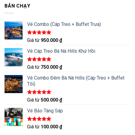
BÁN CHẠY
Vé Combo (Cáp Treo + Buffet Trưa)
Được xếp
Giá từ
950.000
₫
hạng
5.00
5 sao
Vé Cáp Treo Bà Nà Hills Khứ Hồi
Được xếp
Giá từ
750.000
₫
hạng
5.00
5 sao
Vé Combo Đêm Bà Nà Hills (Cáp Treo + Buffet
Tối)
Được xếp
Giá từ
500.000
₫
hạng
5.00
5 sao
Vé Bảo Tàng Sáp
Được xếp
Giá từ
100.000
₫
hạng
5.00