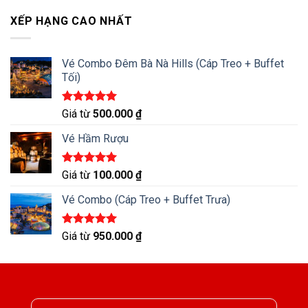
5 sao
XẾP HẠNG CAO NHẤT
Vé Combo Đêm Bà Nà Hills (Cáp Treo + Buffet
Tối)
Được xếp
Giá từ
500.000
₫
hạng
5.00
5 sao
Vé Hầm Rượu
Được xếp
Giá từ
100.000
₫
hạng
5.00
5 sao
Vé Combo (Cáp Treo + Buffet Trưa)
Được xếp
Giá từ
950.000
₫
hạng
5.00
5 sao