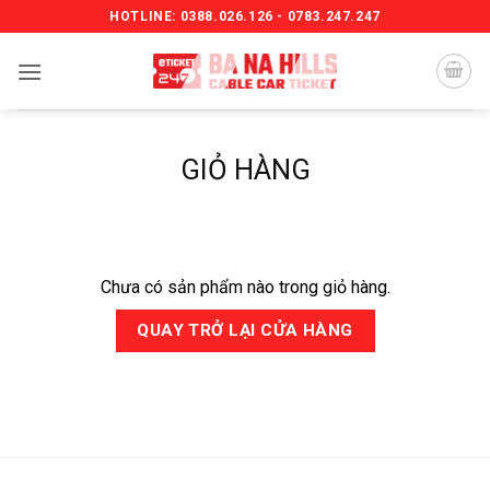
Bỏ
HOTLINE: 0388.026.126 - 0783.247.247
qua
nội
dung
GIỎ HÀNG
Chưa có sản phẩm nào trong giỏ hàng.
QUAY TRỞ LẠI CỬA HÀNG