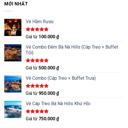
MỚI NHẤT
Vé Hầm Rượu
Được xếp
Giá từ
100.000
₫
hạng
5.00
5 sao
Vé Combo Đêm Bà Nà Hills (Cáp Treo + Buffet
Tối)
Được xếp
Giá từ
500.000
₫
hạng
5.00
5 sao
Vé Combo (Cáp Treo + Buffet Trưa)
Được xếp
Giá từ
950.000
₫
hạng
5.00
5 sao
Vé Cáp Treo Bà Nà Hills Khứ Hồi
Được xếp
Giá từ
750.000
₫
hạng
5.00
5 sao