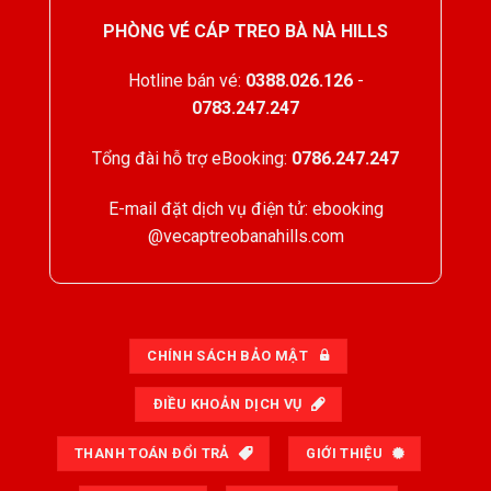
PHÒNG VÉ CÁP TREO BÀ NÀ HILLS
Hotline bán vé:
0388.026.126
-
0783.247.247
Tổng đài hỗ trợ eBooking:
0786.247.247
E-mail đặt dịch vụ điện tử: ebooking
@vecaptreobanahills.com
CHÍNH SÁCH BẢO MẬT
ĐIỀU KHOẢN DỊCH VỤ
THANH TOÁN ĐỔI TRẢ
GIỚI THIỆU