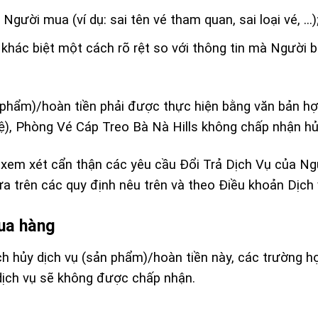
gười mua (ví dụ: sai tên vé tham quan, sai loại vé, …)
ác biệt một cách rõ rệt so với thông tin mà Người 
n phẩm)/hoàn tiền phải được thực hiện bằng văn bản h
ệ), Phòng Vé Cáp Treo Bà Nà Hills không chấp nhận hủy
 xem xét cẩn thận các yêu cầu Đổi Trả Dịch Vụ của N
ựa trên các quy định nêu trên và theo Điều khoản Dịch 
mua hàng
h hủy dịch vụ (sản phẩm)/hoàn tiền này, các trường h
dịch vụ sẽ không được chấp nhận.