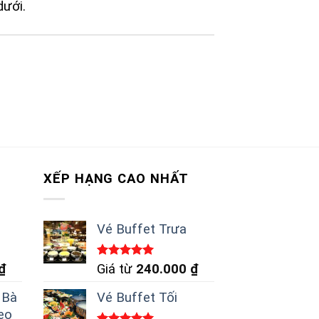
dưới.
XẾP HẠNG CAO NHẤT
Vé Buffet Trưa
Được xếp
₫
Giá từ
240.000
₫
hạng
5.00
5 sao
 Bà
Vé Buffet Tối
reo