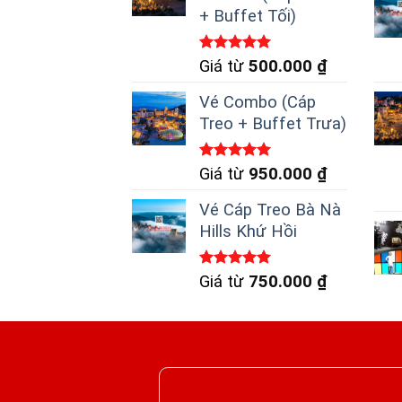
+ Buffet Tối)
Được xếp
Giá từ
500.000
₫
hạng
5.00
5 sao
Vé Combo (Cáp
Treo + Buffet Trưa)
Được xếp
Giá từ
950.000
₫
hạng
5.00
5 sao
Vé Cáp Treo Bà Nà
Hills Khứ Hồi
Được xếp
Giá từ
750.000
₫
hạng
5.00
5 sao