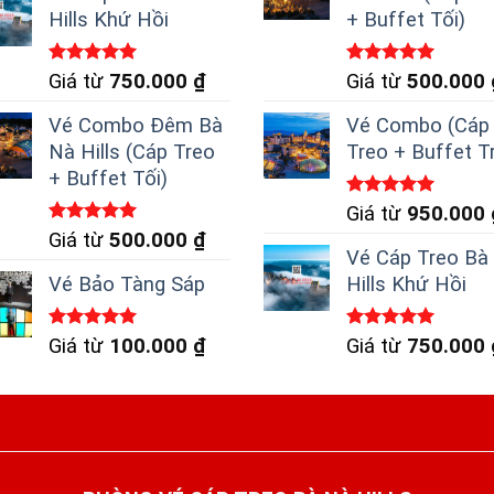
Hills Khứ Hồi
+ Buffet Tối)
Được xếp
Được xếp
Giá từ
750.000
₫
Giá từ
500.000
hạng
5.00
hạng
5.00
5 sao
5 sao
Vé Combo Đêm Bà
Vé Combo (Cáp
Nà Hills (Cáp Treo
Treo + Buffet T
+ Buffet Tối)
Được xếp
Giá từ
950.000
hạng
5.00
Được xếp
Giá từ
500.000
₫
5 sao
hạng
5.00
Vé Cáp Treo Bà
5 sao
Vé Bảo Tàng Sáp
Hills Khứ Hồi
Được xếp
Được xếp
Giá từ
100.000
₫
Giá từ
750.000
hạng
5.00
hạng
5.00
5 sao
5 sao