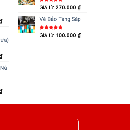
Được xếp
Giá từ
270.000
₫
hạng
5.00
5 sao
Vé Bảo Tàng Sáp
₫
Được xếp
Giá từ
100.000
₫
hạng
5.00
rưa)
5 sao
₫
 Nà
₫