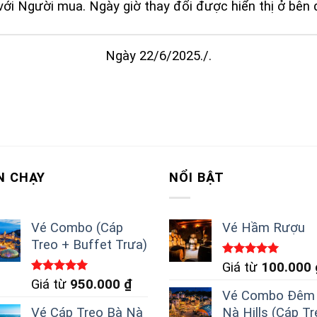
ới Người mua. Ngày giờ thay đổi được hiển thị ở bên 
Ngày 22/6/2025./.
N CHẠY
NỔI BẬT
Vé Combo (Cáp
Vé Hầm Rượu
Treo + Buffet Trưa)
Được xếp
Giá từ
100.000
hạng
5.00
Được xếp
Giá từ
950.000
₫
5 sao
hạng
5.00
Vé Combo Đêm
5 sao
Vé Cáp Treo Bà Nà
Nà Hills (Cáp T