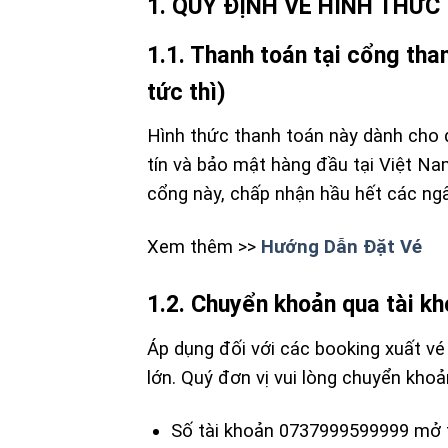
1. QUY ĐỊNH VỀ HÌNH THỨ
1.1. Thanh toán tại cổng tha
tức thì)
Hình thức thanh toán này dành cho d
tín và bảo mật hàng đầu tại Việt Na
cổng này, chấp nhận hầu hết các ngâ
Xem thêm >>
Hướng Dẫn Đặt Vé
1.2. Chuyển khoản qua tài k
Áp dụng đối với các booking xuất vé
lớn. Quý đơn vị vui lòng chuyển kho
Số tài khoản 0737999599999 mở