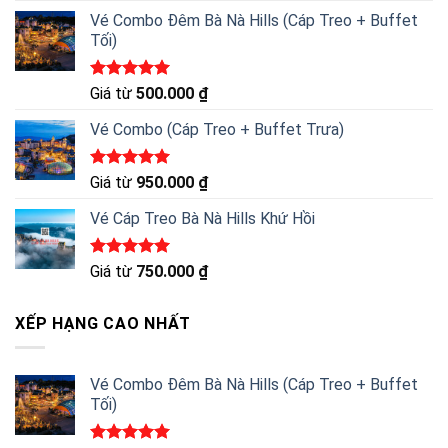
5 sao
Vé Combo Đêm Bà Nà Hills (Cáp Treo + Buffet
Tối)
Được xếp
Giá từ
500.000
₫
hạng
5.00
5 sao
Vé Combo (Cáp Treo + Buffet Trưa)
Được xếp
Giá từ
950.000
₫
hạng
5.00
5 sao
Vé Cáp Treo Bà Nà Hills Khứ Hồi
Được xếp
Giá từ
750.000
₫
hạng
5.00
5 sao
XẾP HẠNG CAO NHẤT
Vé Combo Đêm Bà Nà Hills (Cáp Treo + Buffet
Tối)