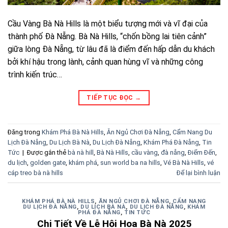
Cầu Vàng Bà Nà Hills là một biểu tượng mới và vĩ đại của
thành phố Đà Nẵng. Bà Nà Hills, “chốn bồng lai tiên cảnh”
giữa lòng Đà Nẵng, từ lâu đã là điểm đến hấp dẫn du khách
bởi khí hậu trong lành, cảnh quan hùng vĩ và những công
trình kiến trúc…
TIẾP TỤC ĐỌC
→
Đăng trong
Khám Phá Bà Nà Hills
,
Ăn Ngủ Chơi Đà Nẵng
,
Cẩm Nang Du
Lịch Đà Nẵng
,
Du Lịch Bà Nà
,
Du Lịch Đà Nẵng
,
Khám Phá Đà Nẵng
,
Tin
Tức
|
Được gắn thẻ
bà nà hill
,
Bà Nà Hills
,
cầu vàng
,
đà nẵng
,
Điểm Đến
,
du lịch
,
golden gate
,
khám phá
,
sun world ba na hills
,
Vé Bà Nà Hills
,
vé
cáp treo bà nà hills
Để lại bình luận
KHÁM PHÁ BÀ NÀ HILLS
,
ĂN NGỦ CHƠI ĐÀ NẴNG
,
CẨM NANG
DU LỊCH ĐÀ NẴNG
,
DU LỊCH BÀ NÀ
,
DU LỊCH ĐÀ NẴNG
,
KHÁM
PHÁ ĐÀ NẴNG
,
TIN TỨC
Chi Tiết Về Lễ Hội Hoa Bà Nà 2025