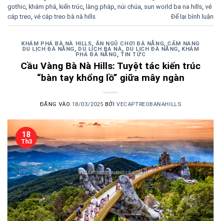
gothic
,
khám phá
,
kiến trúc
,
làng pháp
,
núi chúa
,
sun world ba na hills
,
vé
cáp treo
,
vé cáp treo bà nà hills
Để lại bình luận
KHÁM PHÁ BÀ NÀ HILLS
,
ĂN NGỦ CHƠI ĐÀ NẴNG
,
CẨM NANG
DU LỊCH ĐÀ NẴNG
,
DU LỊCH BÀ NÀ
,
DU LỊCH ĐÀ NẴNG
,
KHÁM
PHÁ ĐÀ NẴNG
,
TIN TỨC
Cầu Vàng Bà Nà Hills: Tuyệt tác kiến trúc
“bàn tay khổng lồ” giữa mây ngàn
ĐĂNG VÀO
18/03/2025
BỞI
VECAPTREOBANAHILLS
18
Th3