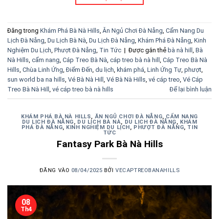
Đăng trong
Khám Phá Bà Nà Hills
,
Ăn Ngủ Chơi Đà Nẵng
,
Cẩm Nang Du
Lịch Đà Nẵng
,
Du Lịch Bà Nà
,
Du Lịch Đà Nẵng
,
Khám Phá Đà Nẵng
,
Kinh
Nghiệm Du Lịch
,
Phượt Đà Nẵng
,
Tin Tức
|
Được gắn thẻ
bà nà hill
,
Bà
Nà Hills
,
cẩm nang
,
Cáp Treo Bà Nà
,
cáp treo bà nà hill
,
Cáp Treo Bà Nà
Hills
,
Chùa Linh Ứng
,
Điểm Đến
,
du lịch
,
khám phá
,
Linh Ứng Tự
,
phượt
,
sun world ba na hills
,
Vé Bà Nà Hill
,
Vé Bà Nà Hills
,
vé cáp treo
,
Vé Cáp
Treo Bà Nà Hill
,
vé cáp treo bà nà hills
Để lại bình luận
KHÁM PHÁ BÀ NÀ HILLS
,
ĂN NGỦ CHƠI ĐÀ NẴNG
,
CẨM NANG
DU LỊCH ĐÀ NẴNG
,
DU LỊCH BÀ NÀ
,
DU LỊCH ĐÀ NẴNG
,
KHÁM
PHÁ ĐÀ NẴNG
,
KINH NGHIỆM DU LỊCH
,
PHƯỢT ĐÀ NẴNG
,
TIN
TỨC
Fantasy Park Bà Nà Hills
ĐĂNG VÀO
08/04/2025
BỞI
VECAPTREOBANAHILLS
08
Th4