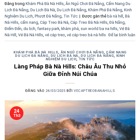
Đăng trong
Khám Phá Bà Nà Hills
,
Ăn Ngủ Chơi Đà Nẵng
,
Cẩm Nang Du
Lịch Đà Nẵng
,
Du Lịch Bà Nà
,
Du Lịch Đà Nẵng
,
Khám Phá Đà Nẵng
,
Kinh
Nghiệm Du Lịch
,
Phượt Đà Nẵng
,
Tin Tức
|
Được gắn thẻ
bà nà hill
,
Bà
Nà Hills
,
cẩm nang
,
Cáp Treo Bà Nà
,
Cáp Treo Bà Nà Hills
,
Đà Nẵng
,
Điểm Đến
,
du lịch
,
fantasy park
,
khám phá
,
sun world ba na hills
,
Vé Bà
Nà Hill
,
Vé Bà Nà Hills
,
vé cáp treo
,
vé cáp treo bà nà hills
Để lại bình luận
KHÁM PHÁ BÀ NÀ HILLS
,
ĂN NGỦ CHƠI ĐÀ NẴNG
,
CẨM NANG
DU LỊCH ĐÀ NẴNG
,
DU LỊCH BÀ NÀ
,
DU LỊCH ĐÀ NẴNG
,
KINH
NGHIỆM DU LỊCH
,
TIN TỨC
Làng Pháp Bà Nà Hills: Châu Âu Thu Nhỏ
Giữa Đỉnh Núi Chúa
ĐĂNG VÀO
24/03/2025
BỞI
VECAPTREOBANAHILLS
24
Th3