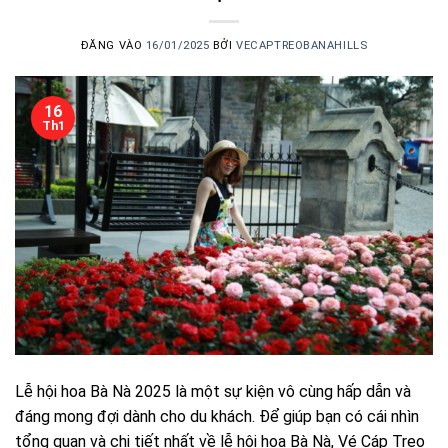
ĐĂNG VÀO
16/01/2025
BỞI
VECAPTREOBANAHILLS
16
Th1
Lễ hội hoa Bà Nà 2025 là một sự kiện vô cùng hấp dẫn và
đáng mong đợi dành cho du khách. Để giúp bạn có cái nhìn
tổng quan và chi tiết nhất về lễ hội hoa Bà Nà, Vé Cáp Treo