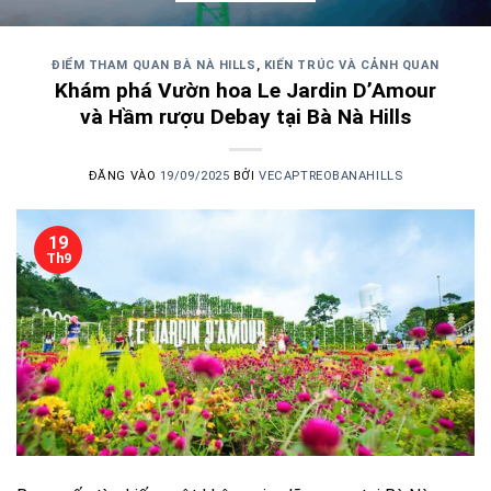
ĐIỂM THAM QUAN BÀ NÀ HILLS
,
KIẾN TRÚC VÀ CẢNH QUAN
Khám phá Vườn hoa Le Jardin D’Amour
và Hầm rượu Debay tại Bà Nà Hills
ĐĂNG VÀO
19/09/2025
BỞI
VECAPTREOBANAHILLS
19
Th9