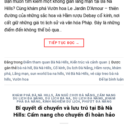
Bạn muốn tìm kiếm một không gian lãng mạn tại Bà Nà
Hills? Cùng khám phá Vườn hoa Le Jardin D’Amour – thiên
đường của những sắc hoa và Hầm rượu Debay cổ kính, nơi
cất giữ những giá trị lịch sử và văn hóa Pháp. Đây là những
điểm đến không thể bỏ qua…
TIẾP TỤC ĐỌC
→
Đăng trong
Điểm tham quan Bà Nà Hills
,
Kiến trúc và cảnh quan
|
Được
gắn thẻ
bà nà hill
,
Bà Nà Hills
,
Cổ kính
,
Du lịch Đà Nẵng
,
Hầm rượu
,
khám
phá
,
Lãng mạn
,
sun world ba na hills
,
Vé Bà Nà Hills
,
vé cáp treo bà nà
hills
,
Vườn hoa
Để lại bình luận
KHÁM PHÁ BÀ NÀ HILLS
,
ĂN NGỦ CHƠI ĐÀ NẴNG
,
CẨM NANG
DU LỊCH ĐÀ NẴNG
,
DU LỊCH BÀ NÀ
,
DU LỊCH ĐÀ NẴNG
,
KHÁM
PHÁ ĐÀ NẴNG
,
KINH NGHIỆM DU LỊCH
,
PHƯỢT ĐÀ NẴNG
Bí quyết di chuyển và lưu trú tại Bà Nà
Hills: Cẩm nang cho chuyến đi hoàn hảo