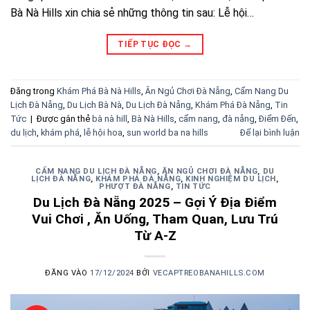
Bà Nà Hills xin chia sẻ những thông tin sau: Lễ hội…
TIẾP TỤC ĐỌC
→
Đăng trong
Khám Phá Bà Nà Hills
,
Ăn Ngủ Chơi Đà Nẵng
,
Cẩm Nang Du
Lịch Đà Nẵng
,
Du Lịch Bà Nà
,
Du Lịch Đà Nẵng
,
Khám Phá Đà Nẵng
,
Tin
Tức
|
Được gắn thẻ
bà nà hill
,
Bà Nà Hills
,
cẩm nang
,
đà nẵng
,
Điểm Đến
,
du lịch
,
khám phá
,
lễ hội hoa
,
sun world ba na hills
Để lại bình luận
CẨM NANG DU LỊCH ĐÀ NẴNG
,
ĂN NGỦ CHƠI ĐÀ NẴNG
,
DU
LỊCH ĐÀ NẴNG
,
KHÁM PHÁ ĐÀ NẴNG
,
KINH NGHIỆM DU LỊCH
,
PHƯỢT ĐÀ NẴNG
,
TIN TỨC
Du Lịch Đà Nẵng 2025 – Gợi Ý Địa Điểm
Vui Chơi , Ăn Uống, Tham Quan, Lưu Trú
Từ A-Z
ĐĂNG VÀO
17/12/2024
BỞI
VECAPTREOBANAHILLS.COM