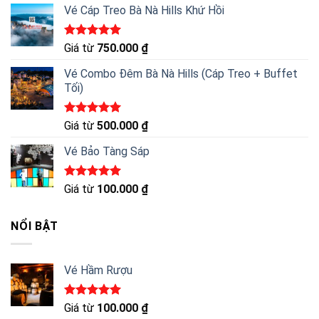
5 sao
Vé Cáp Treo Bà Nà Hills Khứ Hồi
Được xếp
Giá từ
750.000
₫
hạng
5.00
5 sao
Vé Combo Đêm Bà Nà Hills (Cáp Treo + Buffet
Tối)
Được xếp
Giá từ
500.000
₫
hạng
5.00
5 sao
Vé Bảo Tàng Sáp
Được xếp
Giá từ
100.000
₫
hạng
5.00
5 sao
NỔI BẬT
Vé Hầm Rượu
Được xếp
Giá từ
100.000
₫
hạng
5.00