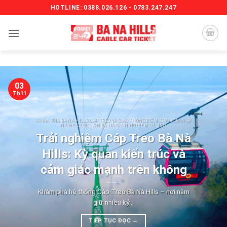
Bỏ
HOTLINE: 0388.026.126 - 0783.247.247
qua
nội
dung
03
Th11
KHÁM PHÁ BÀ NÀ HILLS CÁP TREO VÀ GIAO THÔNG ĐIỂM THAM QUAN BÀ
NÀ HILLS DU LỊCH BÀ NÀ KINH NGHIỆM DU LỊCH
Trải nghiệm Cáp Treo Bà Nà
Hills: Kỳ quan kiến trúc và
cảm giác mạnh trên không
Khám phá hệ thống Cáp Treo Bà Nà Hills – nơi nắm
giữ nhiều kỷ...
TIẾP TỤC ĐỌC
→