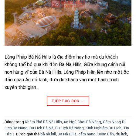
Làng Pháp Bà Nà Hills là địa điểm hay ho mà du khách
không thể bỏ qua khi đến Bà Nà Hills. Giữa khung cảnh núi
non hùng vĩ của Bà Nà Hills, Làng Pháp hiện lên như một ốc
đảo châu Âu cổ kính, đưa du khách vào một hành trình
xuyên thời gian…
TIẾP TỤC ĐỌC
→
Đăng trong
Khám Phá Bà Nà Hills
,
Ăn Ngủ Chơi Đà Nẵng
,
Cẩm Nang Du
Lịch Đà Nẵng
,
Du Lịch Bà Nà
,
Du Lịch Đà Nẵng
,
Kinh Nghiệm Du Lịch
,
Tin
Tức
|
Được gắn thẻ
bà nà hill
,
Bà Nà Hills
,
cẩm nang
,
Điểm Đến
,
du lịch
,