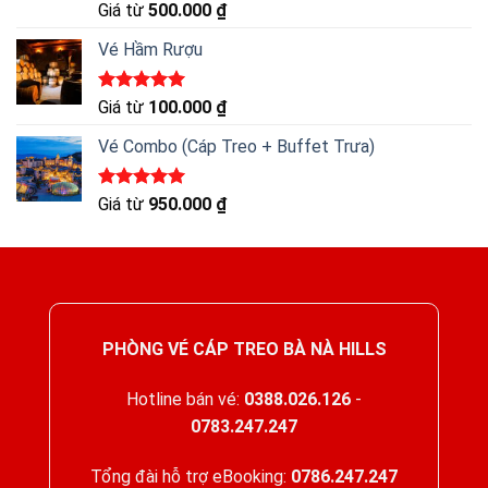
Được xếp
Giá từ
500.000
₫
hạng
5.00
5 sao
Vé Hầm Rượu
Được xếp
Giá từ
100.000
₫
hạng
5.00
5 sao
Vé Combo (Cáp Treo + Buffet Trưa)
Được xếp
Giá từ
950.000
₫
hạng
5.00
5 sao
PHÒNG VÉ CÁP TREO BÀ NÀ HILLS
Hotline bán vé:
0388.026.126
-
0783.247.247
Tổng đài hỗ trợ eBooking:
0786.247.247