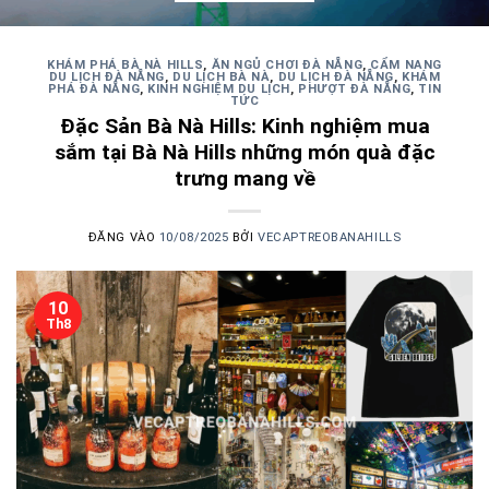
KHÁM PHÁ BÀ NÀ HILLS
,
ĂN NGỦ CHƠI ĐÀ NẴNG
,
CẨM NANG
DU LỊCH ĐÀ NẴNG
,
DU LỊCH BÀ NÀ
,
DU LỊCH ĐÀ NẴNG
,
KHÁM
PHÁ ĐÀ NẴNG
,
KINH NGHIỆM DU LỊCH
,
PHƯỢT ĐÀ NẴNG
,
TIN
TỨC
Đặc Sản Bà Nà Hills: Kinh nghiệm mua
sắm tại Bà Nà Hills những món quà đặc
trưng mang về
ĐĂNG VÀO
10/08/2025
BỞI
VECAPTREOBANAHILLS
10
Th8