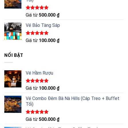
Được xếp
Giá từ
500.000
₫
hạng
5.00
5 sao
Vé Bảo Tàng Sáp
Được xếp
Giá từ
100.000
₫
hạng
5.00
5 sao
NỔI BẬT
Vé Hầm Rượu
Được xếp
Giá từ
100.000
₫
hạng
5.00
5 sao
Vé Combo Đêm Bà Nà Hills (Cáp Treo + Buffet
Tối)
Được xếp
Giá từ
500.000
₫
hạng
5.00
5 sao