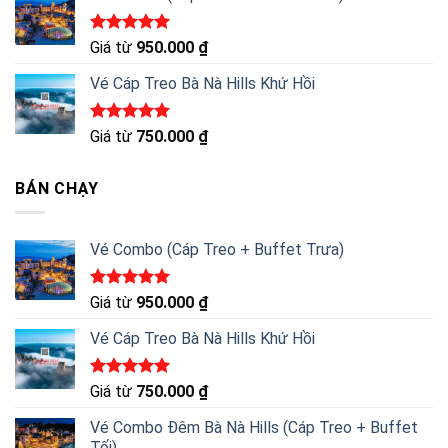
Được xếp
Giá từ
950.000
₫
hạng
5.00
5 sao
Vé Cáp Treo Bà Nà Hills Khứ Hồi
Được xếp
Giá từ
750.000
₫
hạng
5.00
5 sao
BÁN CHẠY
Vé Combo (Cáp Treo + Buffet Trưa)
Được xếp
Giá từ
950.000
₫
hạng
5.00
5 sao
Vé Cáp Treo Bà Nà Hills Khứ Hồi
Được xếp
Giá từ
750.000
₫
hạng
5.00
5 sao
Vé Combo Đêm Bà Nà Hills (Cáp Treo + Buffet
Tối)