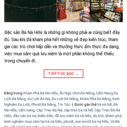
Đặc sản Bà Nà Hills là những gì không phải ai cũng biết đầy
đủ. Sau khi đã khám phá hết những vẻ đẹp kiến trúc, tham
gia các trò chơi hấp dẫn và thưởng thức ẩm thực đa dạng,
việc mua sắm quà lưu niệm là một phần không thể thiếu
trong chuyến đi…
TIẾP TỤC ĐỌC
→
Đăng trong
Khám Phá Bà Nà Hills
,
Ăn Ngủ Chơi Đà Nẵng
,
Cẩm Nang Du
Lịch Đà Nẵng
,
Du Lịch Bà Nà
,
Du Lịch Đà Nẵng
,
Khám Phá Đà Nẵng
,
Kinh
Nghiệm Du Lịch
,
Phượt Đà Nẵng
,
Tin Tức
|
Được gắn thẻ
bà nà hill
,
Bà
Nà Hills
,
cẩm nang
,
Cáp Treo Bà Nà
,
cáp treo bà nà hill
,
Cáp Treo Bà Nà
Hills
,
đặc sản bà nà
,
Điểm Đến
,
đồ lưu niệm bà nà hills
,
du lịch
,
khám phá
,
kinh nghiệm mua sắm tại bà nà hills
,
phượt
,
sun world ba na hills
,
Vé Bà