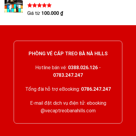
Được xếp
Giá từ
100.000
₫
hạng
5.00
5 sao
PHÒNG VÉ CÁP TREO BÀ NÀ HILLS
Hotline bán vé:
0388.026.126
-
0783.247.247
Tổng đài hỗ trợ eBooking:
0786.247.247
E-mail đặt dịch vụ điện tử: ebooking
@vecaptreobanahills.com