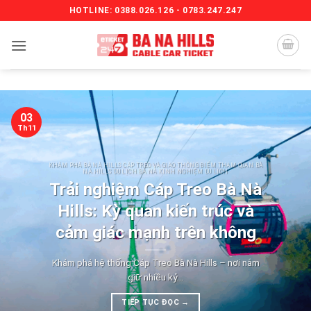
Bỏ
HOTLINE: 0388.026.126 - 0783.247.247
qua
nội
dung
03
Th11
KHÁM PHÁ BÀ NÀ HILLS CÁP TREO VÀ GIAO THÔNG ĐIỂM THAM QUAN BÀ
NÀ HILLS DU LỊCH BÀ NÀ KINH NGHIỆM DU LỊCH
Trải nghiệm Cáp Treo Bà Nà
Hills: Kỳ quan kiến trúc và
cảm giác mạnh trên không
Khám phá hệ thống Cáp Treo Bà Nà Hills – nơi nắm
giữ nhiều kỷ...
TIẾP TỤC ĐỌC
→