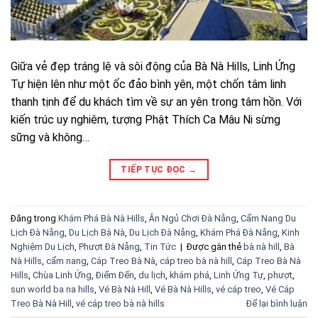
Giữa vẻ đẹp tráng lệ và sôi động của Bà Nà Hills, Linh Ứng
Tự hiện lên như một ốc đảo bình yên, một chốn tâm linh
thanh tịnh để du khách tìm về sự an yên trong tâm hồn. Với
kiến trúc uy nghiêm, tượng Phật Thích Ca Mâu Ni sừng
sững và không…
TIẾP TỤC ĐỌC
→
Đăng trong
Khám Phá Bà Nà Hills
,
Ăn Ngủ Chơi Đà Nẵng
,
Cẩm Nang Du
Lịch Đà Nẵng
,
Du Lịch Bà Nà
,
Du Lịch Đà Nẵng
,
Khám Phá Đà Nẵng
,
Kinh
Nghiệm Du Lịch
,
Phượt Đà Nẵng
,
Tin Tức
|
Được gắn thẻ
bà nà hill
,
Bà
Nà Hills
,
cẩm nang
,
Cáp Treo Bà Nà
,
cáp treo bà nà hill
,
Cáp Treo Bà Nà
Hills
,
Chùa Linh Ứng
,
Điểm Đến
,
du lịch
,
khám phá
,
Linh Ứng Tự
,
phượt
,
sun world ba na hills
,
Vé Bà Nà Hill
,
Vé Bà Nà Hills
,
vé cáp treo
,
Vé Cáp
Treo Bà Nà Hill
,
vé cáp treo bà nà hills
Để lại bình luận