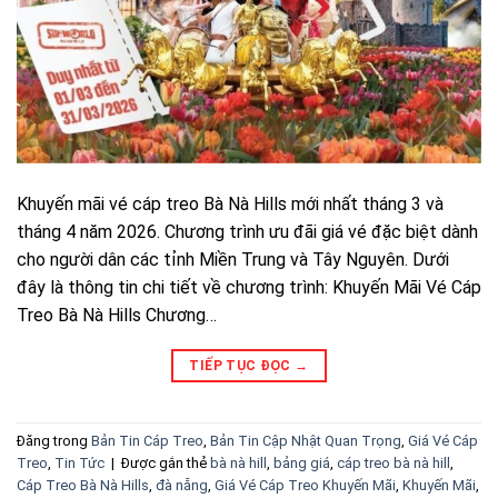
Khuyến mãi vé cáp treo Bà Nà Hills mới nhất tháng 3 và
tháng 4 năm 2026. Chương trình ưu đãi giá vé đặc biệt dành
cho người dân các tỉnh Miền Trung và Tây Nguyên. Dưới
đây là thông tin chi tiết về chương trình: Khuyến Mãi Vé Cáp
Treo Bà Nà Hills Chương…
TIẾP TỤC ĐỌC
→
Đăng trong
Bản Tin Cáp Treo
,
Bản Tin Cập Nhật Quan Trọng
,
Giá Vé Cáp
Treo
,
Tin Tức
|
Được gắn thẻ
bà nà hill
,
bảng giá
,
cáp treo bà nà hill
,
Cáp Treo Bà Nà Hills
,
đà nẵng
,
Giá Vé Cáp Treo Khuyến Mãi
,
Khuyến Mãi
,