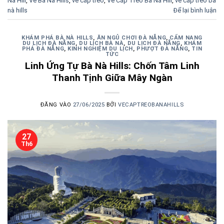
Nà Hill
,
Vé Bà Nà Hills
,
vé cáp treo
,
Vé Cáp Treo Bà Nà Hill
,
vé cáp treo bà
nà hills
Để lại bình luận
KHÁM PHÁ BÀ NÀ HILLS
,
ĂN NGỦ CHƠI ĐÀ NẴNG
,
CẨM NANG
DU LỊCH ĐÀ NẴNG
,
DU LỊCH BÀ NÀ
,
DU LỊCH ĐÀ NẴNG
,
KHÁM
PHÁ ĐÀ NẴNG
,
KINH NGHIỆM DU LỊCH
,
PHƯỢT ĐÀ NẴNG
,
TIN
TỨC
Linh Ứng Tự Bà Nà Hills: Chốn Tâm Linh
Thanh Tịnh Giữa Mây Ngàn
ĐĂNG VÀO
27/06/2025
BỞI
VECAPTREOBANAHILLS
27
Th6