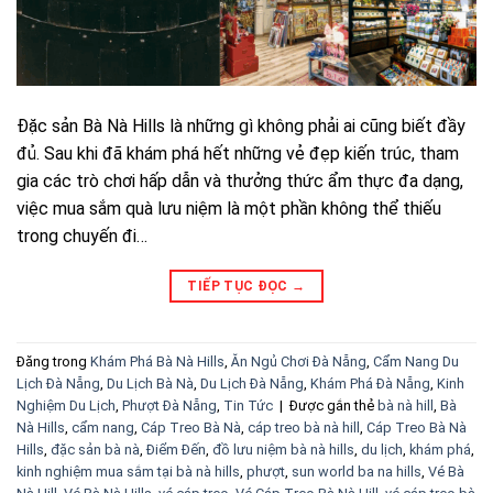
Đặc sản Bà Nà Hills là những gì không phải ai cũng biết đầy
đủ. Sau khi đã khám phá hết những vẻ đẹp kiến trúc, tham
gia các trò chơi hấp dẫn và thưởng thức ẩm thực đa dạng,
việc mua sắm quà lưu niệm là một phần không thể thiếu
trong chuyến đi…
TIẾP TỤC ĐỌC
→
Đăng trong
Khám Phá Bà Nà Hills
,
Ăn Ngủ Chơi Đà Nẵng
,
Cẩm Nang Du
Lịch Đà Nẵng
,
Du Lịch Bà Nà
,
Du Lịch Đà Nẵng
,
Khám Phá Đà Nẵng
,
Kinh
Nghiệm Du Lịch
,
Phượt Đà Nẵng
,
Tin Tức
|
Được gắn thẻ
bà nà hill
,
Bà
Nà Hills
,
cẩm nang
,
Cáp Treo Bà Nà
,
cáp treo bà nà hill
,
Cáp Treo Bà Nà
Hills
,
đặc sản bà nà
,
Điểm Đến
,
đồ lưu niệm bà nà hills
,
du lịch
,
khám phá
,
kinh nghiệm mua sắm tại bà nà hills
,
phượt
,
sun world ba na hills
,
Vé Bà