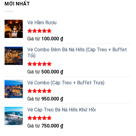
MỚI NHẤT
Vé Hầm Rượu
Được xếp
Giá từ
100.000
₫
hạng
5.00
5 sao
Vé Combo Đêm Bà Nà Hills (Cáp Treo + Buffet
Tối)
Được xếp
Giá từ
500.000
₫
hạng
5.00
5 sao
Vé Combo (Cáp Treo + Buffet Trưa)
Được xếp
Giá từ
950.000
₫
hạng
5.00
5 sao
Vé Cáp Treo Bà Nà Hills Khứ Hồi
Được xếp
Giá từ
750.000
₫
hạng
5.00
5 sao