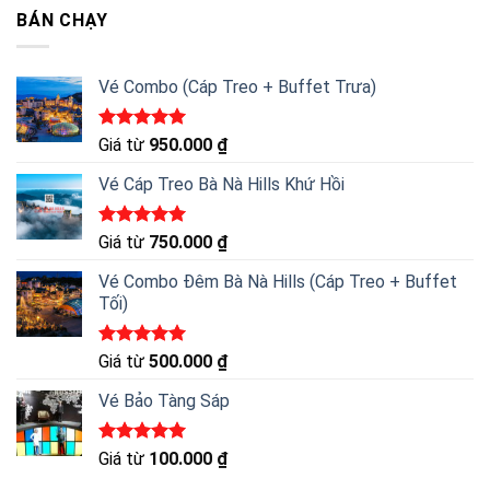
BÁN CHẠY
Vé Combo (Cáp Treo + Buffet Trưa)
Được xếp
Giá từ
950.000
₫
hạng
5.00
5 sao
Vé Cáp Treo Bà Nà Hills Khứ Hồi
Được xếp
Giá từ
750.000
₫
hạng
5.00
5 sao
Vé Combo Đêm Bà Nà Hills (Cáp Treo + Buffet
Tối)
Được xếp
Giá từ
500.000
₫
hạng
5.00
5 sao
Vé Bảo Tàng Sáp
Được xếp
Giá từ
100.000
₫
hạng
5.00