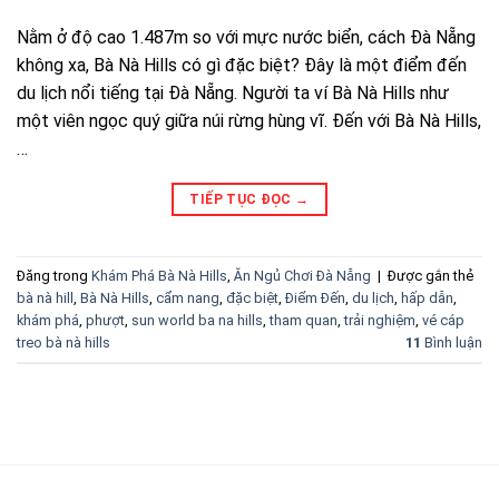
Nằm ở độ cao 1.487m so với mực nước biển, cách Đà Nẵng
không xa, Bà Nà Hills có gì đặc biệt? Đây là một điểm đến
du lịch nổi tiếng tại Đà Nẵng. Người ta ví Bà Nà Hills như
một viên ngọc quý giữa núi rừng hùng vĩ. Đến với Bà Nà Hills,
…
TIẾP TỤC ĐỌC
→
Đăng trong
Khám Phá Bà Nà Hills
,
Ăn Ngủ Chơi Đà Nẵng
|
Được gắn thẻ
bà nà hill
,
Bà Nà Hills
,
cẩm nang
,
đặc biệt
,
Điểm Đến
,
du lịch
,
hấp dẫn
,
khám phá
,
phượt
,
sun world ba na hills
,
tham quan
,
trải nghiệm
,
vé cáp
treo bà nà hills
11
Bình luận