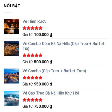
5 sao
NỔI BẬT
Vé Hầm Rượu
Được xếp
Giá từ
100.000
₫
hạng
5.00
5 sao
Vé Combo Đêm Bà Nà Hills (Cáp Treo + Buffet
Tối)
Được xếp
Giá từ
500.000
₫
hạng
5.00
5 sao
Vé Combo (Cáp Treo + Buffet Trưa)
Được xếp
Giá từ
950.000
₫
hạng
5.00
5 sao
Vé Cáp Treo Bà Nà Hills Khứ Hồi
Được xếp
Giá từ
750.000
₫
hạng
5.00