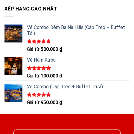
5 sao
XẾP HẠNG CAO NHẤT
Vé Combo Đêm Bà Nà Hills (Cáp Treo + Buffet
Tối)
Được xếp
Giá từ
500.000
₫
hạng
5.00
5 sao
Vé Hầm Rượu
Được xếp
Giá từ
100.000
₫
hạng
5.00
5 sao
Vé Combo (Cáp Treo + Buffet Trưa)
Được xếp
Giá từ
950.000
₫
hạng
5.00
5 sao