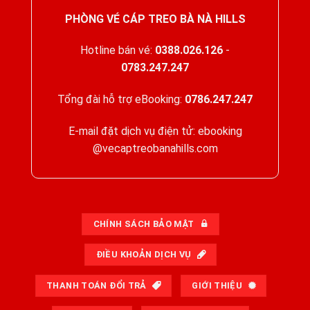
PHÒNG VÉ CÁP TREO BÀ NÀ HILLS
Hotline bán vé:
0388.026.126
-
0783.247.247
Tổng đài hỗ trợ eBooking:
0786.247.247
E-mail đặt dịch vụ điện tử: ebooking
@vecaptreobanahills.com
CHÍNH SÁCH BẢO MẬT
ĐIỀU KHOẢN DỊCH VỤ
THANH TOÁN ĐỔI TRẢ
GIỚI THIỆU