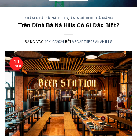
KHÁM PHÁ BÀ NÀ HILLS
,
ĂN NGỦ CHƠI ĐÀ NẴNG
Trên Đỉnh Bà Nà Hills Có Gì Đặc Biệt?
ĐĂNG VÀO
10/10/2024
BỞI
VECAPTREOBANAHILLS
10
Th10