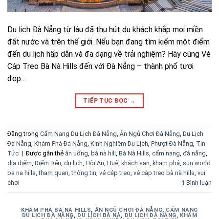
Du lịch Đà Nẵng từ lâu đã thu hút du khách khắp mọi miền
đất nước và trên thế giới. Nếu bạn đang tìm kiếm một điểm
đến du lịch hấp dẫn và đa dạng về trải nghiệm? Hãy cùng Vé
Cáp Treo Bà Nà Hills đến với Đà Nẵng – thành phố tươi
đẹp…
TIẾP TỤC ĐỌC
→
Đăng trong
Cẩm Nang Du Lịch Đà Nẵng
,
Ăn Ngủ Chơi Đà Nẵng
,
Du Lịch
Đà Nẵng
,
Khám Phá Đà Nẵng
,
Kinh Nghiệm Du Lịch
,
Phượt Đà Nẵng
,
Tin
Tức
|
Được gắn thẻ
ăn uống
,
bà nà hill
,
Bà Nà Hills
,
cẩm nang
,
đà nẵng
,
địa điểm
,
Điểm Đến
,
du lịch
,
Hội An
,
Huế
,
khách sạn
,
khám phá
,
sun world
ba na hills
,
tham quan
,
thông tin
,
vé cáp treo
,
vé cáp treo bà nà hills
,
vui
chơi
1
Bình luận
KHÁM PHÁ BÀ NÀ HILLS
,
ĂN NGỦ CHƠI ĐÀ NẴNG
,
CẨM NANG
DU LỊCH ĐÀ NẴNG
,
DU LỊCH BÀ NÀ
,
DU LỊCH ĐÀ NẴNG
,
KHÁM