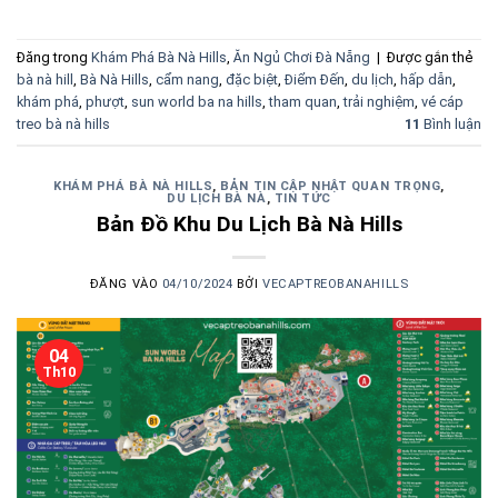
Đăng trong
Khám Phá Bà Nà Hills
,
Ăn Ngủ Chơi Đà Nẵng
|
Được gắn thẻ
bà nà hill
,
Bà Nà Hills
,
cẩm nang
,
đặc biệt
,
Điểm Đến
,
du lịch
,
hấp dẫn
,
khám phá
,
phượt
,
sun world ba na hills
,
tham quan
,
trải nghiệm
,
vé cáp
treo bà nà hills
11
Bình luận
KHÁM PHÁ BÀ NÀ HILLS
,
BẢN TIN CẬP NHẬT QUAN TRỌNG
,
DU LỊCH BÀ NÀ
,
TIN TỨC
Bản Đồ Khu Du Lịch Bà Nà Hills
ĐĂNG VÀO
04/10/2024
BỞI
VECAPTREOBANAHILLS
04
Th10