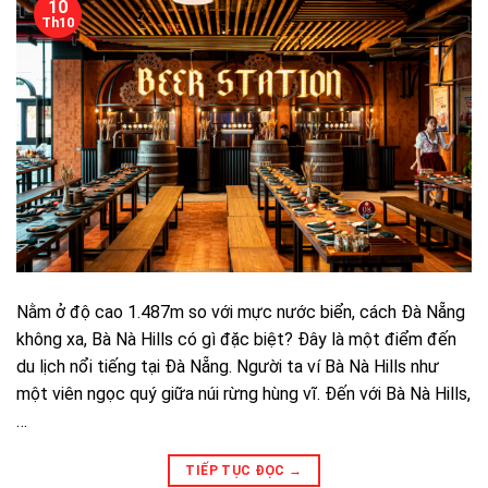
10
Th10
Nằm ở độ cao 1.487m so với mực nước biển, cách Đà Nẵng
không xa, Bà Nà Hills có gì đặc biệt? Đây là một điểm đến
du lịch nổi tiếng tại Đà Nẵng. Người ta ví Bà Nà Hills như
một viên ngọc quý giữa núi rừng hùng vĩ. Đến với Bà Nà Hills,
…
TIẾP TỤC ĐỌC
→