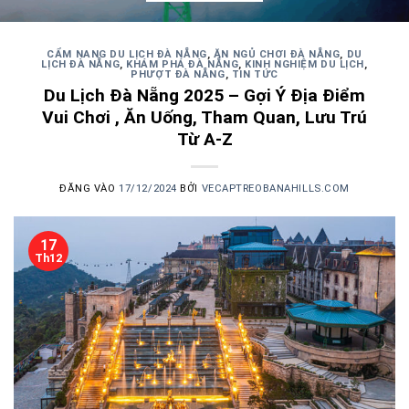
CẨM NANG DU LỊCH ĐÀ NẴNG
,
ĂN NGỦ CHƠI ĐÀ NẴNG
,
DU
LỊCH ĐÀ NẴNG
,
KHÁM PHÁ ĐÀ NẴNG
,
KINH NGHIỆM DU LỊCH
,
PHƯỢT ĐÀ NẴNG
,
TIN TỨC
Du Lịch Đà Nẵng 2025 – Gợi Ý Địa Điểm
Vui Chơi , Ăn Uống, Tham Quan, Lưu Trú
Từ A-Z
ĐĂNG VÀO
17/12/2024
BỞI
VECAPTREOBANAHILLS.COM
17
Th12