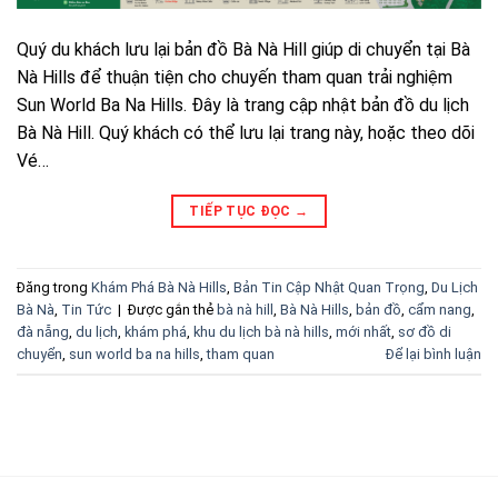
Quý du khách lưu lại bản đồ Bà Nà Hill giúp di chuyển tại Bà
Nà Hills để thuận tiện cho chuyến tham quan trải nghiệm
Sun World Ba Na Hills. Đây là trang cập nhật bản đồ du lịch
Bà Nà Hill. Quý khách có thể lưu lại trang này, hoặc theo dõi
Vé…
TIẾP TỤC ĐỌC
→
Đăng trong
Khám Phá Bà Nà Hills
,
Bản Tin Cập Nhật Quan Trọng
,
Du Lịch
Bà Nà
,
Tin Tức
|
Được gắn thẻ
bà nà hill
,
Bà Nà Hills
,
bản đồ
,
cẩm nang
,
đà nẵng
,
du lịch
,
khám phá
,
khu du lịch bà nà hills
,
mới nhất
,
sơ đồ di
chuyển
,
sun world ba na hills
,
tham quan
Để lại bình luận