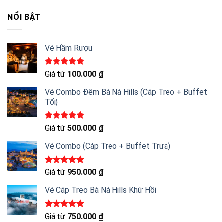
5 sao
NỔI BẬT
Vé Hầm Rượu
Được xếp
Giá từ
100.000
₫
hạng
5.00
5 sao
Vé Combo Đêm Bà Nà Hills (Cáp Treo + Buffet
Tối)
Được xếp
Giá từ
500.000
₫
hạng
5.00
5 sao
Vé Combo (Cáp Treo + Buffet Trưa)
Được xếp
Giá từ
950.000
₫
hạng
5.00
5 sao
Vé Cáp Treo Bà Nà Hills Khứ Hồi
Được xếp
Giá từ
750.000
₫