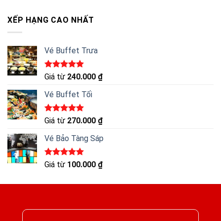
hạng
5.00
5 sao
XẾP HẠNG CAO NHẤT
Vé Buffet Trưa
Được xếp
Giá từ
240.000
₫
hạng
5.00
5 sao
Vé Buffet Tối
Được xếp
Giá từ
270.000
₫
hạng
5.00
5 sao
Vé Bảo Tàng Sáp
Được xếp
Giá từ
100.000
₫
hạng
5.00
5 sao