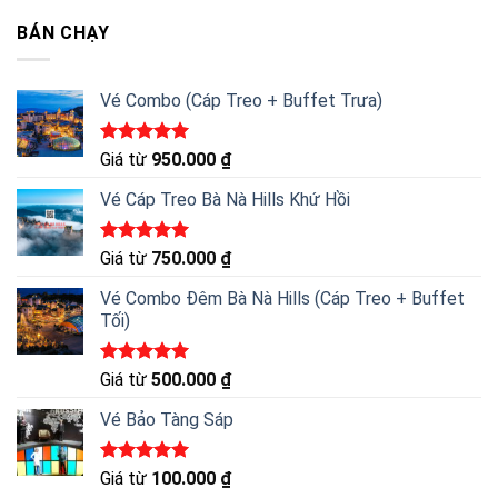
5 sao
BÁN CHẠY
Vé Combo (Cáp Treo + Buffet Trưa)
Được xếp
Giá từ
950.000
₫
hạng
5.00
5 sao
Vé Cáp Treo Bà Nà Hills Khứ Hồi
Được xếp
Giá từ
750.000
₫
hạng
5.00
5 sao
Vé Combo Đêm Bà Nà Hills (Cáp Treo + Buffet
Tối)
Được xếp
Giá từ
500.000
₫
hạng
5.00
5 sao
Vé Bảo Tàng Sáp
Được xếp
Giá từ
100.000
₫
hạng
5.00