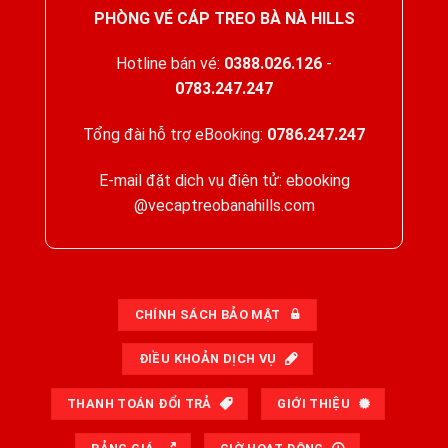
PHÒNG VÉ CÁP TREO BÀ NÀ HILLS
Hotline bán vé:
0388.026.126
-
0783.247.247
Tổng đài hỗ trợ eBooking:
0786.247.247
E-mail đặt dịch vụ điện tử: ebooking
@vecaptreobanahills.com
CHÍNH SÁCH BẢO MẬT
ĐIỀU KHOẢN DỊCH VỤ
THANH TOÁN ĐỔI TRẢ
GIỚI THIỆU