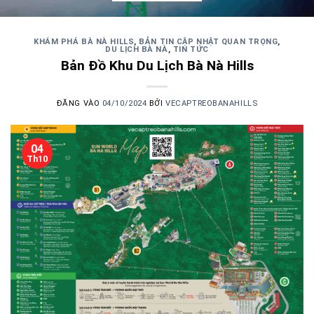
KHÁM PHÁ BÀ NÀ HILLS
,
BẢN TIN CẬP NHẬT QUAN TRỌNG
,
DU LỊCH BÀ NÀ
,
TIN TỨC
Bản Đồ Khu Du Lịch Bà Nà Hills
ĐĂNG VÀO
04/10/2024
BỞI
VECAPTREOBANAHILLS
04
Th10