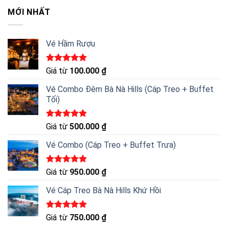
MỚI NHẤT
Vé Hầm Rượu
Được xếp
Giá từ
100.000
₫
hạng
5.00
5 sao
Vé Combo Đêm Bà Nà Hills (Cáp Treo + Buffet
Tối)
Được xếp
Giá từ
500.000
₫
hạng
5.00
5 sao
Vé Combo (Cáp Treo + Buffet Trưa)
Được xếp
Giá từ
950.000
₫
hạng
5.00
5 sao
Vé Cáp Treo Bà Nà Hills Khứ Hồi
Được xếp
Giá từ
750.000
₫
hạng
5.00