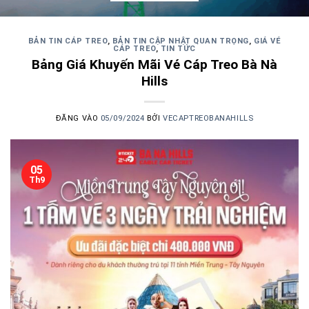
BẢN TIN CÁP TREO
,
BẢN TIN CẬP NHẬT QUAN TRỌNG
,
GIÁ VÉ
CÁP TREO
,
TIN TỨC
Bảng Giá Khuyến Mãi Vé Cáp Treo Bà Nà
Hills
ĐĂNG VÀO
05/09/2024
BỞI
VECAPTREOBANAHILLS
05
Th9