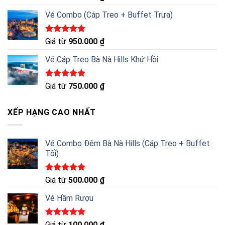
hạng
5.00
5 sao
Vé Combo (Cáp Treo + Buffet Trưa)
Được xếp
Giá từ
950.000
₫
hạng
5.00
5 sao
Vé Cáp Treo Bà Nà Hills Khứ Hồi
Được xếp
Giá từ
750.000
₫
hạng
5.00
5 sao
XẾP HẠNG CAO NHẤT
Vé Combo Đêm Bà Nà Hills (Cáp Treo + Buffet
Tối)
Được xếp
Giá từ
500.000
₫
hạng
5.00
5 sao
Vé Hầm Rượu
Được xếp
Giá từ
100.000
₫