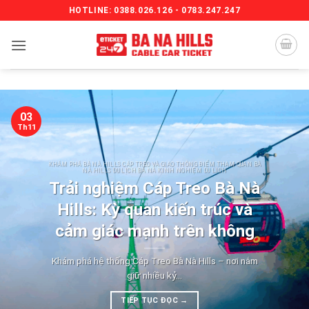
Bỏ
HOTLINE: 0388.026.126 - 0783.247.247
qua
nội
dung
03
Th11
KHÁM PHÁ BÀ NÀ HILLS CÁP TREO VÀ GIAO THÔNG ĐIỂM THAM QUAN BÀ
NÀ HILLS DU LỊCH BÀ NÀ KINH NGHIỆM DU LỊCH
Trải nghiệm Cáp Treo Bà Nà
Hills: Kỳ quan kiến trúc và
cảm giác mạnh trên không
Khám phá hệ thống Cáp Treo Bà Nà Hills – nơi nắm
giữ nhiều kỷ...
TIẾP TỤC ĐỌC
→