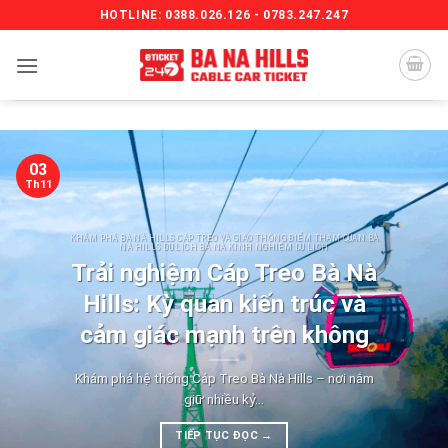
Bỏ
HOTLINE: 0388.026.126 - 0783.247.247
qua
nội
dung
03
Th11
KHÁM PHÁ BÀ NÀ HILLS CÁP TREO VÀ GIAO THÔNG ĐIỂM THAM QUAN BÀ
NÀ HILLS DU LỊCH BÀ NÀ KINH NGHIỆM DU LỊCH
Trải nghiệm Cáp Treo Bà Nà
Hills: Kỳ quan kiến trúc và
cảm giác mạnh trên không
Khám phá hệ thống Cáp Treo Bà Nà Hills – nơi nắm
giữ nhiều kỷ...
TIẾP TỤC ĐỌC
→