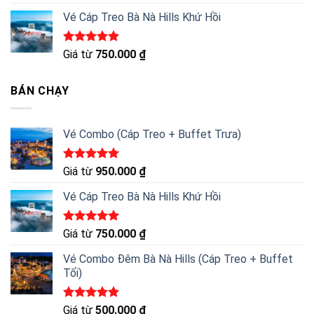
hạng
5.00
5 sao
Vé Cáp Treo Bà Nà Hills Khứ Hồi
Được xếp
Giá từ
750.000
₫
hạng
5.00
5 sao
BÁN CHẠY
Vé Combo (Cáp Treo + Buffet Trưa)
Được xếp
Giá từ
950.000
₫
hạng
5.00
5 sao
Vé Cáp Treo Bà Nà Hills Khứ Hồi
Được xếp
Giá từ
750.000
₫
hạng
5.00
5 sao
Vé Combo Đêm Bà Nà Hills (Cáp Treo + Buffet
Tối)
Được xếp
Giá từ
500.000
₫