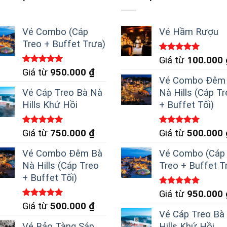
Vé Combo (Cáp
Vé Hầm Rượu
Treo + Buffet Trưa)
Được xếp
Giá từ
100.000
n
hạng
5.00
Được xếp
Giá từ
950.000
₫
5 sao
hạng
5.00
Vé Combo Đêm
5 sao
Vé Cáp Treo Bà Nà
Nà Hills (Cáp T
c
Hills Khứ Hồi
+ Buffet Tối)
n
Được xếp
Được xếp
Giá từ
750.000
₫
Giá từ
500.000
ng
hạng
5.00
hạng
5.00
5 sao
5 sao
Vé Combo Đêm Bà
Vé Combo (Cáp
Nà Hills (Cáp Treo
Treo + Buffet T
ẩm
+ Buffet Tối)
Được xếp
Giá từ
950.000
hạng
5.00
Được xếp
Giá từ
500.000
₫
5 sao
hạng
5.00
Vé Cáp Treo Bà
5 sao
Vé Bảo Tàng Sáp
Hills Khứ Hồi