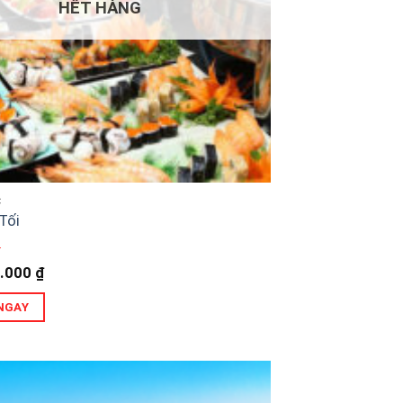
HẾT HÀNG
C
Tối
.000
₫
NGAY