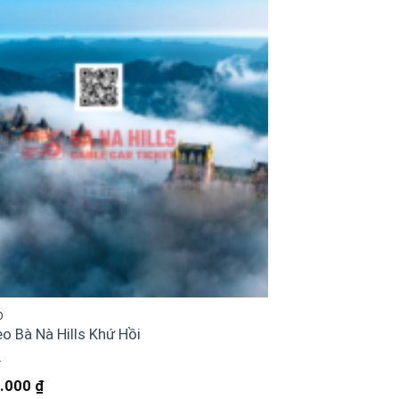
Add to
wishlist
O
o Bà Nà Hills Khứ Hồi
.000
₫