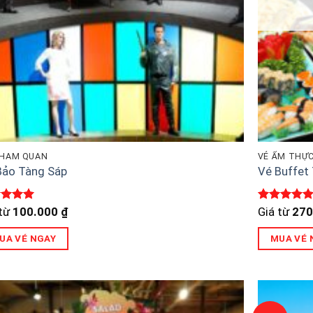
THAM QUAN
VÉ ẨM THỰ
Bảo Tàng Sáp
Vé Buffet 
c xếp
Được xếp
 từ
100.000
₫
Giá từ
270
g
5
5
hạng
5
5
sao
UA VÉ NGAY
MUA VÉ 
Sản
phẩm
này
có