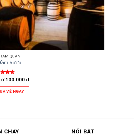
THAM QUAN
Hầm Rượu
c xếp
 từ
100.000
₫
g
5
5
UA VÉ NGAY
ẩm
u
N CHẠY
NỔI BẬT