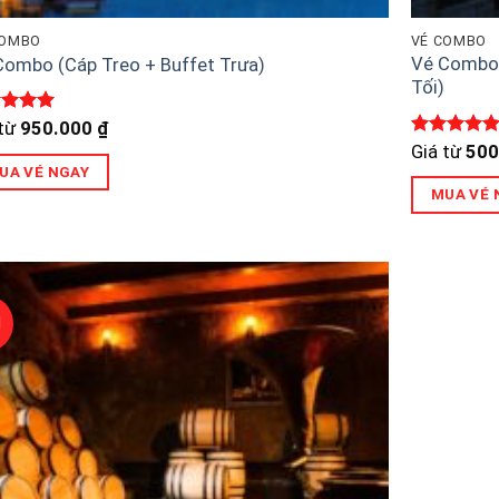
COMBO
VÉ COMBO
ẩm
Vé Combo 
Combo (Cáp Treo + Buffet Trưa)
Tối)
c xếp
 từ
950.000
₫
g
5
5
Được xếp
Giá từ
500
hạng
5
5
UA VÉ NGAY
sao
MUA VÉ 
I
Add to
wishlist