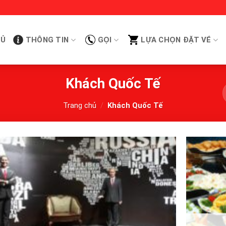
HỦ
THÔNG TIN
GỌI
LỰA CHỌN ĐẶT VÉ
Khách Quốc Tế
Trang chủ
/
Khách Quốc Tế
Add to
wishlist