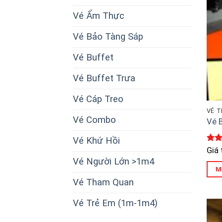
Vé Ẩm Thực
Vé Bảo Tàng Sáp
Vé Buffet
Vé Buffet Trưa
Vé Cáp Treo
VÉ 
Vé Combo
Vé 
Vé Khứ Hồi
Đượ
Giá
hạn
Vé Người Lớn >1m4
sao
M
Vé Tham Quan
Vé Trẻ Em (1m-1m4)