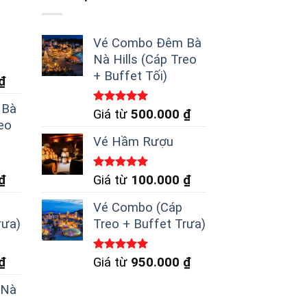
Vé Combo Đêm Bà
Nà Hills (Cáp Treo
+ Buffet Tối)
₫
 Bà
Được xếp
Giá từ
500.000
₫
hạng
5.00
reo
5 sao
Vé Hầm Rượu
Được xếp
₫
Giá từ
100.000
₫
hạng
5.00
5 sao
Vé Combo (Cáp
rưa)
Treo + Buffet Trưa)
Được xếp
₫
Giá từ
950.000
₫
hạng
5.00
5 sao
 Nà