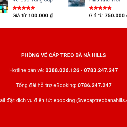
Được xếp
Được xếp
Giá từ
100.000
₫
Giá từ
750.000
hạng
5.00
hạng
5.00
5 sao
5 sao
PHÒNG VÉ CÁP TREO BÀ NÀ HILLS
Hotline bán vé:
0388.026.126
-
0783.247.247
Tổng đài hỗ trợ eBooking:
0786.247.247
ail đặt dịch vụ điện tử: ebooking @vecaptreobanahills