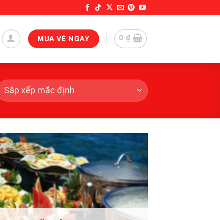
0
₫
MUA VÉ NGAY
Add to
wishlist