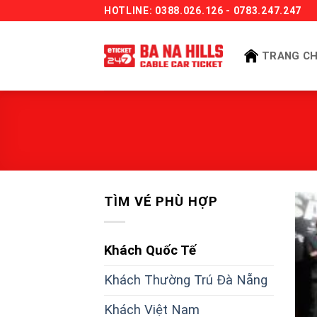
Bỏ
HOTLINE: 0388.026.126 - 0783.247.247
qua
nội
TRANG C
dung
TÌM VÉ PHÙ HỢP
Khách Quốc Tế
Khách Thường Trú Đà Nẵng
Khách Việt Nam