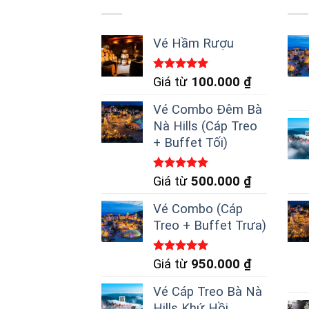
biến
thể.
Vé Hầm Rượu
Các
tùy
Được xếp
Giá từ
100.000
₫
chọ
hạng
5.00
có
5 sao
Vé Combo Đêm Bà
thể
Nà Hills (Cáp Treo
đượ
+ Buffet Tối)
chọ
trên
Được xếp
Giá từ
500.000
₫
tra
hạng
5.00
5 sao
Vé Combo (Cáp
sản
Treo + Buffet Trưa)
ph
Được xếp
Giá từ
950.000
₫
hạng
5.00
5 sao
Vé Cáp Treo Bà Nà
Hills Khứ Hồi