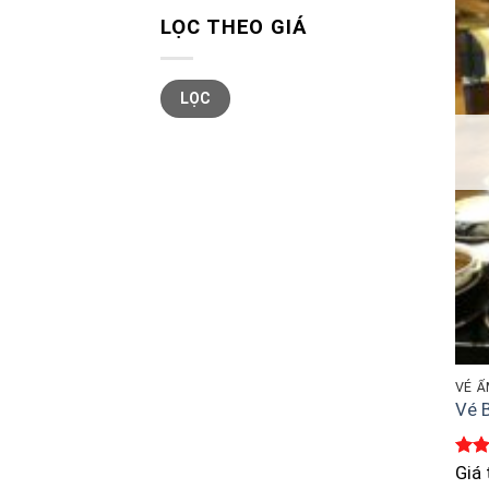
LỌC THEO GIÁ
Giá
Giá
LỌC
tối
tối
thiểu
đa
VÉ 
Vé 
Đượ
Giá
hạn