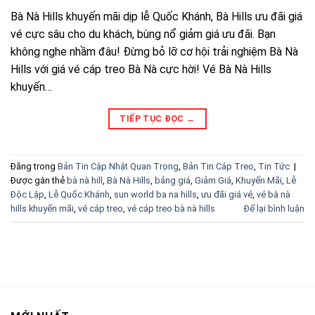
Bà Nà Hills khuyến mãi dịp lễ Quốc Khánh, Bà Hills ưu đãi giá
vé cực sâu cho du khách, bùng nổ giảm giá ưu đãi. Bạn
không nghe nhầm đâu! Đừng bỏ lỡ cơ hội trải nghiệm Bà Nà
Hills với giá vé cáp treo Bà Nà cực hời! Vé Bà Nà Hills
khuyến…
TIẾP TỤC ĐỌC
→
Đăng trong
Bản Tin Cập Nhật Quan Trọng
,
Bản Tin Cáp Treo
,
Tin Tức
|
Được gắn thẻ
bà nà hill
,
Bà Nà Hills
,
bảng giá
,
Giảm Giá
,
Khuyến Mãi
,
Lễ
Độc Lập
,
Lễ Quốc Khánh
,
sun world ba na hills
,
ưu đãi giá vé
,
vé bà nà
hills khuyến mãi
,
vé cáp treo
,
vé cáp treo bà nà hills
Để lại bình luận