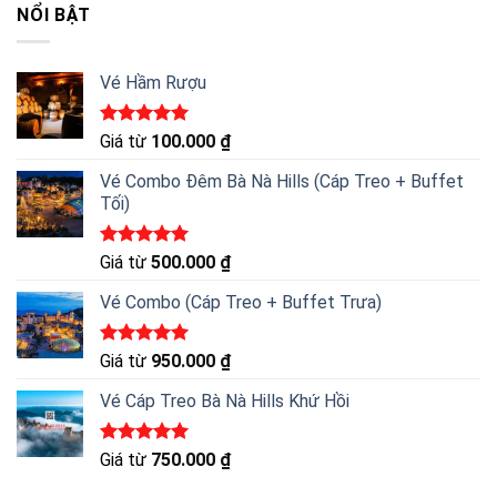
NỔI BẬT
Vé Hầm Rượu
Được xếp
Giá từ
100.000
₫
hạng
5.00
5 sao
Vé Combo Đêm Bà Nà Hills (Cáp Treo + Buffet
Tối)
Được xếp
Giá từ
500.000
₫
hạng
5.00
5 sao
Vé Combo (Cáp Treo + Buffet Trưa)
Được xếp
Giá từ
950.000
₫
hạng
5.00
5 sao
Vé Cáp Treo Bà Nà Hills Khứ Hồi
Được xếp
Giá từ
750.000
₫
hạng
5.00
5 sao