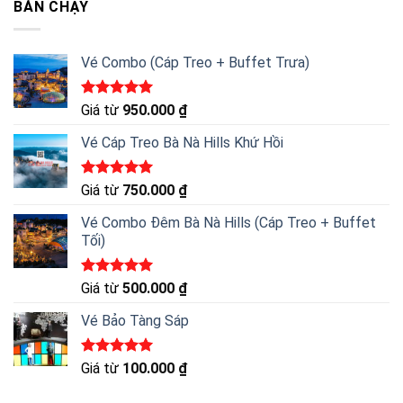
BÁN CHẠY
Vé Combo (Cáp Treo + Buffet Trưa)
Được xếp
Giá từ
950.000
₫
hạng
5.00
5 sao
Vé Cáp Treo Bà Nà Hills Khứ Hồi
Được xếp
Giá từ
750.000
₫
hạng
5.00
5 sao
Vé Combo Đêm Bà Nà Hills (Cáp Treo + Buffet
Tối)
Được xếp
Giá từ
500.000
₫
hạng
5.00
5 sao
Vé Bảo Tàng Sáp
Được xếp
Giá từ
100.000
₫
hạng
5.00
5 sao