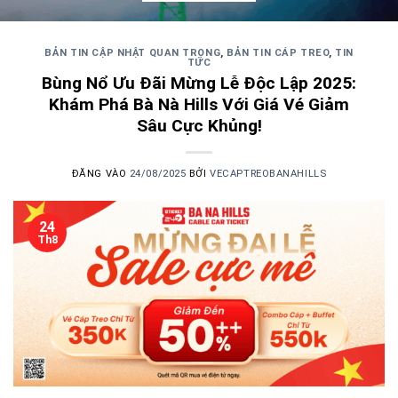
BẢN TIN CẬP NHẬT QUAN TRỌNG
,
BẢN TIN CÁP TREO
,
TIN
TỨC
Bùng Nổ Ưu Đãi Mừng Lễ Độc Lập 2025:
Khám Phá Bà Nà Hills Với Giá Vé Giảm
Sâu Cực Khủng!
ĐĂNG VÀO
24/08/2025
BỞI
VECAPTREOBANAHILLS
24
Th8