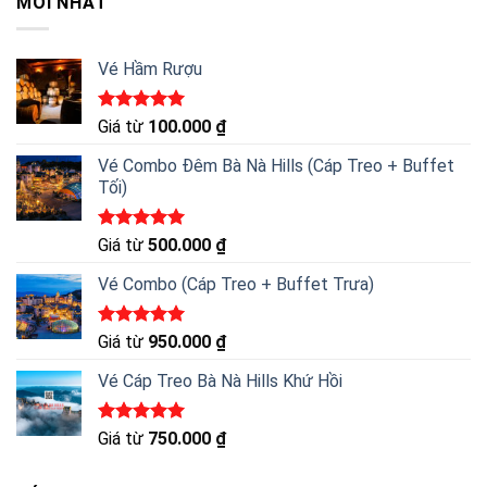
MỚI NHẤT
Vé Hầm Rượu
Được xếp
Giá từ
100.000
₫
hạng
5.00
5 sao
Vé Combo Đêm Bà Nà Hills (Cáp Treo + Buffet
Tối)
Được xếp
Giá từ
500.000
₫
hạng
5.00
5 sao
Vé Combo (Cáp Treo + Buffet Trưa)
Được xếp
Giá từ
950.000
₫
hạng
5.00
5 sao
Vé Cáp Treo Bà Nà Hills Khứ Hồi
Được xếp
Giá từ
750.000
₫
hạng
5.00
5 sao