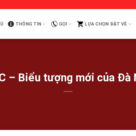
HỦ
THÔNG TIN
GỌI
LỰA CHỌN ĐẶT VÉ
C – Biểu tượng mới của Đà 