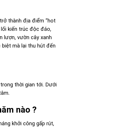
rở thành địa điểm “hot
 lối kiến trúc độc đáo,
ốn lượn, vườn cây xanh
c biệt mà lại thu hút đến
rong thời gian tới. Dưới
tâm.
năm nào ?
áng khởi công gấp rút,