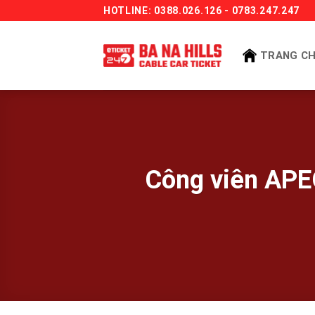
Bỏ
HOTLINE: 0388.026.126 - 0783.247.247
qua
nội
TRANG C
dung
Công viên APE