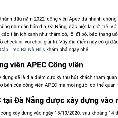
thành đầu năm 2022, công viên Apec đã nhanh chóng t
 cũng như dân bản địa Đà Nẵng, đặc biệt là giới trẻ. Với
các tiện ích xanh như thảm cỏ, lối đi bộ, bậc thang u
check-in, vui chơi, giải trí. Vậy địa điểm này có gì đặ
Cáp Treo Bà Nà Hills
khám phá ngay nhé!
ông viên APEC Công viên
 dựng sẽ là địa điểm cực kỳ thu hút khách tham quan t
 cơ bản của công viên APEC mà mọi người có thể quan 
 tại Đà Nẵng được xây dựng vào 
 công xây dựng vào ngày 15/10/2020, sau khoảng 14 th