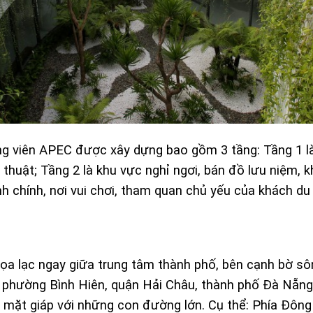
công viên APEC được xây dựng bao gồm 3 tầng: Tầng 1 
thuật; Tầng 2 là khu vực nghỉ ngơi, bán đồ lưu niệm, k
nh chính, nơi vui chơi, tham quan chủ yếu của khách du 
 tọa lạc ngay giữa trung tâm thành phố, bên cạnh bờ s
c phường Bình Hiên, quận Hải Châu, thành phố Đà Nẵng
 3 mặt giáp với những con đường lớn. Cụ thể: Phía Đôn