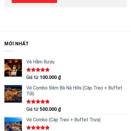
MỚI NHẤT
Vé Hầm Rượu
Được xếp
Giá từ
100.000
₫
hạng
5.00
5 sao
Vé Combo Đêm Bà Nà Hills (Cáp Treo + Buffet
Tối)
Được xếp
Giá từ
500.000
₫
hạng
5.00
5 sao
Vé Combo (Cáp Treo + Buffet Trưa)