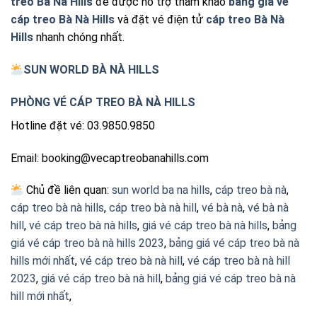
treo Bà Nà Hills
để được hỗ trợ tham khảo
bảng giá vé
cáp treo Bà Nà Hills
và đặt vé điện tử
cáp treo Bà Nà
Hills
nhanh chóng nhất.
SUN WORLD BÀ NÀ HILLS
PHÒNG VÉ CÁP TREO BÀ NÀ HILLS
Hotline đặt vé: 03.9850.9850
Email: booking@vecaptreobanahills.com
Chủ đề liên quan:
sun world ba na hills
,
cáp treo bà nà
,
cáp treo bà nà hills
,
cáp treo bà nà hill
,
vé bà nà
,
vé bà nà
hill
,
vé cáp treo bà nà hills
,
giá vé cáp treo bà nà hills
,
bảng
giá vé cáp treo bà nà hills 2023
,
bảng giá vé cáp treo bà nà
hills mới nhất
,
vé cáp treo bà nà hill
,
vé cáp treo bà nà hill
2023
,
giá vé cáp treo bà nà hill
,
bảng giá vé cáp treo bà nà
hill mới nhất
,