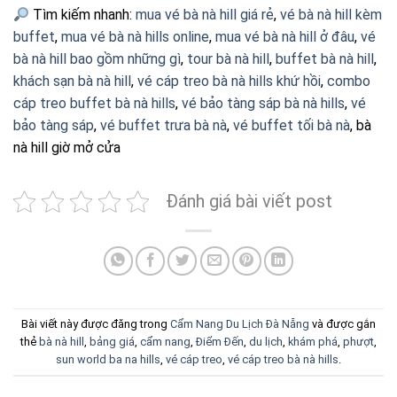
Tìm kiếm nhanh:
mua vé bà nà hill giá rẻ
,
vé bà nà hill kèm
buffet
,
mua vé bà nà hills online
,
mua vé bà nà hill ở đâu
,
vé
bà nà hill bao gồm những gì
,
tour bà nà hill
,
buffet bà nà hill
,
khách sạn bà nà hill
,
vé cáp treo bà nà hills khứ hồi
,
combo
cáp treo buffet bà nà hills
,
vé bảo tàng sáp bà nà hills
,
vé
bảo tàng sáp
,
vé buffet trưa bà nà
,
vé buffet tối bà nà
, bà
nà hill giờ mở cửa
Đánh giá bài viết post
Bài viết này được đăng trong
Cẩm Nang Du Lịch Đà Nẵng
và được gắn
thẻ
bà nà hill
,
bảng giá
,
cẩm nang
,
Điểm Đến
,
du lịch
,
khám phá
,
phượt
,
sun world ba na hills
,
vé cáp treo
,
vé cáp treo bà nà hills
.