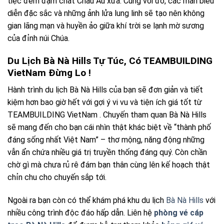
tiệc đêm đậm chất Châu Âu xưa. Cùng với đó, các màn biểu
diễn đặc sắc và những ảnh lửa lung linh sẽ tạo nên không
gian lãng mạn và huyền ảo giữa khí trời se lạnh mờ sương
của đỉnh núi Chúa.
Du Lịch Bà Nà Hills Tự Túc, Có TEAMBUILDING
VietNam Đừng Lo !
Hành trình du lịch Bà Nà Hills của bạn sẽ đơn giản và tiết
kiệm hơn bao giờ hết với gợi ý vi vu và tiện ích giá tốt từ
TEAMBUILDING VietNam . Chuyến tham quan Bà Nà Hills
sẽ mang đến cho bạn cái nhìn thật khác biệt về “thành phố
đáng sống nhất Việt Nam” – thơ mộng, năng động những
vẫn ẩn chứa nhiều giá trị truyền thống đáng quý. Còn chần
chờ gì mà chưa rủ rê đám bạn thân cùng lên kế hoạch thật
chỉn chu cho chuyến sắp tới.
Ngoài ra bạn còn có thể khám phá khu du lịch
Bà Nà Hills
với
nhiều công trình độc đáo hấp dẫn. Liên hệ
phòng vé cáp