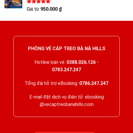
Được xếp
Giá từ
950.000
₫
hạng
5.00
5 sao
PHÒNG VÉ CÁP TREO BÀ NÀ HILLS
Hotline bán vé:
0388.026.126
-
0783.247.247
Tổng đài hỗ trợ eBooking:
0786.247.247
E-mail đặt dịch vụ điện tử: ebooking
@vecaptreobanahills.com