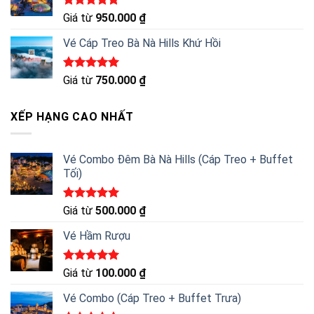
Được xếp
Giá từ
950.000
₫
hạng
5.00
5 sao
Vé Cáp Treo Bà Nà Hills Khứ Hồi
Được xếp
Giá từ
750.000
₫
hạng
5.00
5 sao
XẾP HẠNG CAO NHẤT
Vé Combo Đêm Bà Nà Hills (Cáp Treo + Buffet
Tối)
Được xếp
Giá từ
500.000
₫
hạng
5.00
5 sao
Vé Hầm Rượu
Được xếp
Giá từ
100.000
₫
hạng
5.00
5 sao
Vé Combo (Cáp Treo + Buffet Trưa)