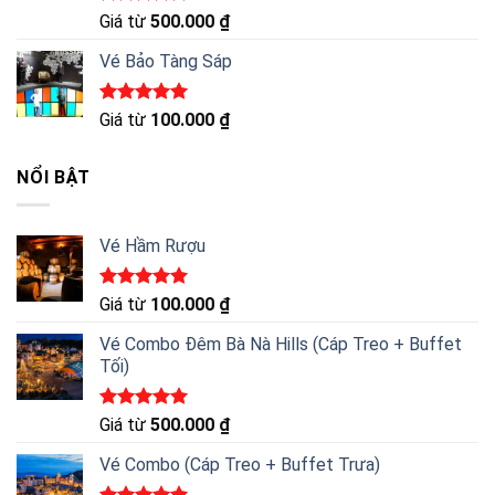
Được xếp
Giá từ
500.000
₫
hạng
5.00
5 sao
Vé Bảo Tàng Sáp
Được xếp
Giá từ
100.000
₫
hạng
5.00
5 sao
NỔI BẬT
Vé Hầm Rượu
Được xếp
Giá từ
100.000
₫
hạng
5.00
5 sao
Vé Combo Đêm Bà Nà Hills (Cáp Treo + Buffet
Tối)
Được xếp
Giá từ
500.000
₫
hạng
5.00
5 sao
Vé Combo (Cáp Treo + Buffet Trưa)