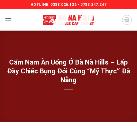
Bỏ
HOTLINE: 0388.026.126 - 0783.247.247
qua
nội
dung
Cẩm Nam Ăn Uống Ở Bà Nà Hills – Lấp
Đầy Chiếc Bụng Đói Cùng “Mỹ Thực” Đà
Nẵng