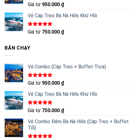
Được xếp
Giá từ
950.000
₫
hạng
5.00
5 sao
Vé Cáp Treo Bà Nà Hills Khứ Hồi
Được xếp
Giá từ
750.000
₫
hạng
5.00
5 sao
BÁN CHẠY
Vé Combo (Cáp Treo + Buffet Trưa)
Được xếp
Giá từ
950.000
₫
hạng
5.00
5 sao
Vé Cáp Treo Bà Nà Hills Khứ Hồi
Được xếp
Giá từ
750.000
₫
hạng
5.00
5 sao
Vé Combo Đêm Bà Nà Hills (Cáp Treo + Buffet
Tối)