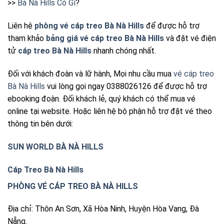
>>
Bà Nà Hills Có Gì
?
Liên hệ
phòng vé cáp treo Bà Nà Hills
để được hỗ trợ
tham khảo
bảng giá vé cáp treo Bà Nà Hills
và đặt vé điện
tử
cáp treo Bà Nà Hills
nhanh chóng nhất.
Đối với khách đoàn và lữ hành, Mọi nhu cầu mua
vé cáp treo
Bà Nà Hills
vui lòng gọi ngay 0388026126 để được hỗ trợ
ebooking đoàn. Đối khách lẻ, quý khách có thể mua vé
online tại website. Hoặc liên hệ bộ phận hỗ trợ đặt vé theo
thông tin bên dưới:
SUN WORLD BÀ NÀ HILLS
Cáp Treo Bà Nà Hills
PHÒNG VÉ CÁP TREO BÀ NÀ HILLS
Địa chỉ: Thôn An Sơn, Xã Hòa Ninh, Huyện Hòa Vang, Đà
Nẵng.