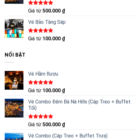
Được xếp
Giá từ
500.000
₫
hạng
5.00
5 sao
Vé Bảo Tàng Sáp
Được xếp
Giá từ
100.000
₫
hạng
5.00
5 sao
NỔI BẬT
Vé Hầm Rượu
Được xếp
Giá từ
100.000
₫
hạng
5.00
5 sao
Vé Combo Đêm Bà Nà Hills (Cáp Treo + Buffet
Tối)
Được xếp
Giá từ
500.000
₫
hạng
5.00
5 sao
Vé Combo (Cáp Treo + Buffet Trưa)