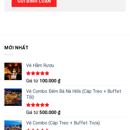
MỚI NHẤT
Vé Hầm Rượu
Được xếp
Giá từ
100.000
₫
hạng
5.00
5 sao
Vé Combo Đêm Bà Nà Hills (Cáp Treo + Buffet
Tối)
Được xếp
Giá từ
500.000
₫
hạng
5.00
5 sao
Vé Combo (Cáp Treo + Buffet Trưa)