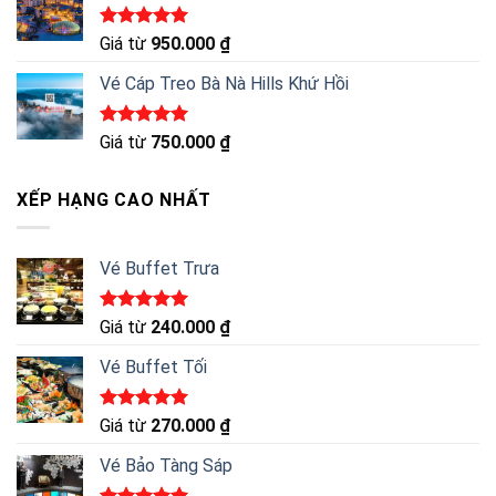
Được xếp
Giá từ
950.000
₫
hạng
5.00
5 sao
Vé Cáp Treo Bà Nà Hills Khứ Hồi
Được xếp
Giá từ
750.000
₫
hạng
5.00
5 sao
XẾP HẠNG CAO NHẤT
Vé Buffet Trưa
Được xếp
Giá từ
240.000
₫
hạng
5.00
5 sao
Vé Buffet Tối
Được xếp
Giá từ
270.000
₫
hạng
5.00
5 sao
Vé Bảo Tàng Sáp