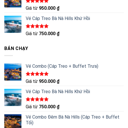
Được xếp
Giá từ
950.000
₫
hạng
5.00
5 sao
Vé Cáp Treo Bà Nà Hills Khứ Hồi
Được xếp
Giá từ
750.000
₫
hạng
5.00
5 sao
BÁN CHẠY
Vé Combo (Cáp Treo + Buffet Trưa)
Được xếp
Giá từ
950.000
₫
hạng
5.00
5 sao
Vé Cáp Treo Bà Nà Hills Khứ Hồi
Được xếp
Giá từ
750.000
₫
hạng
5.00
5 sao
Vé Combo Đêm Bà Nà Hills (Cáp Treo + Buffet
Tối)