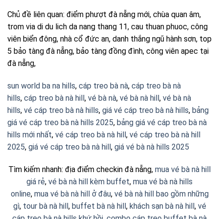
Chủ đề liên quan: điểm phượt đà nẵng mới, chùa quan âm,
trom via di du lich da nang thang 11, cau thuan phuoc, công
viên biển đông, nhà cổ đức an, danh thắng ngũ hành sơn, top
5 bảo tàng đà nẵng, bảo tàng đồng đình, công viên apec tại
đà nẵng,
sun world ba na hills
,
cáp treo bà nà
,
cáp treo bà nà
hills
,
cáp treo bà nà hill
,
vé bà nà
,
vé bà nà hill
,
vé bà nà
hills
,
vé cáp treo bà nà hills
,
giá vé cáp treo bà nà hills
,
bảng
giá vé cáp treo bà nà hills 2025
,
bảng giá vé cáp treo bà nà
hills mới nhất
,
vé cáp treo bà nà hill
,
vé cáp treo bà nà hill
2025
,
giá vé cáp treo bà nà hill
,
giá vé bà nà hills 2025
Tìm kiếm nhanh: địa điểm checkin đà nẵng,
mua vé bà nà hill
giá rẻ
,
vé bà nà hill kèm buffet
,
mua vé bà nà hills
online
,
mua vé bà nà hill ở đâu
,
vé bà nà hill bao gồm những
gì
,
tour bà nà hill
,
buffet bà nà hill
,
khách sạn bà nà hill
,
vé
cáp treo bà nà hills khứ hồi
,
combo cáp treo buffet bà nà