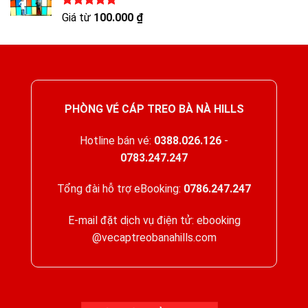
Được xếp
Giá từ
100.000
₫
hạng
5.00
5 sao
PHÒNG VÉ CÁP TREO BÀ NÀ HILLS
Hotline bán vé:
0388.026.126
-
0783.247.247
Tổng đài hỗ trợ eBooking:
0786.247.247
E-mail đặt dịch vụ điện tử: ebooking
@vecaptreobanahills.com