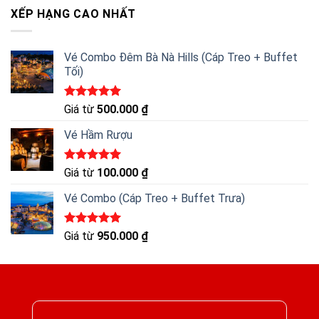
XẾP HẠNG CAO NHẤT
Vé Combo Đêm Bà Nà Hills (Cáp Treo + Buffet
Tối)
Được xếp
Giá từ
500.000
₫
hạng
5.00
5 sao
Vé Hầm Rượu
Được xếp
Giá từ
100.000
₫
hạng
5.00
5 sao
Vé Combo (Cáp Treo + Buffet Trưa)
Được xếp
Giá từ
950.000
₫
hạng
5.00
5 sao