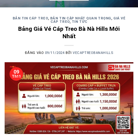
BẢN TIN CÁP TREO
,
BẢN TIN CẬP NHẬT QUAN TRỌNG
,
GIÁ VÉ
CÁP TREO
,
TIN TỨC
Bảng Giá Vé Cáp Treo Bà Nà Hills Mới
Nhất
ĐĂNG VÀO
09/11/2024
BỞI
VECAPTREOBANAHILLS
09
Th11