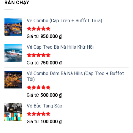
BÁN CHẠY
Vé Combo (Cáp Treo + Buffet Trưa)
Được xếp
Giá từ
950.000
₫
hạng
5.00
5 sao
Vé Cáp Treo Bà Nà Hills Khứ Hồi
Được xếp
Giá từ
750.000
₫
hạng
5.00
5 sao
Vé Combo Đêm Bà Nà Hills (Cáp Treo + Buffet
Tối)
Được xếp
Giá từ
500.000
₫
hạng
5.00
5 sao
Vé Bảo Tàng Sáp
Được xếp
Giá từ
100.000
₫
hạng
5.00
5 sao