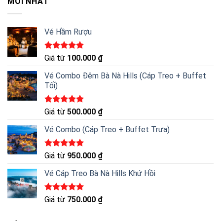
MỚI NHẤT
Vé Hầm Rượu
Được xếp
Giá từ
100.000
₫
hạng
5.00
5 sao
Vé Combo Đêm Bà Nà Hills (Cáp Treo + Buffet
Tối)
Được xếp
Giá từ
500.000
₫
hạng
5.00
5 sao
Vé Combo (Cáp Treo + Buffet Trưa)
Được xếp
Giá từ
950.000
₫
hạng
5.00
5 sao
Vé Cáp Treo Bà Nà Hills Khứ Hồi
Được xếp
Giá từ
750.000
₫
hạng
5.00
5 sao