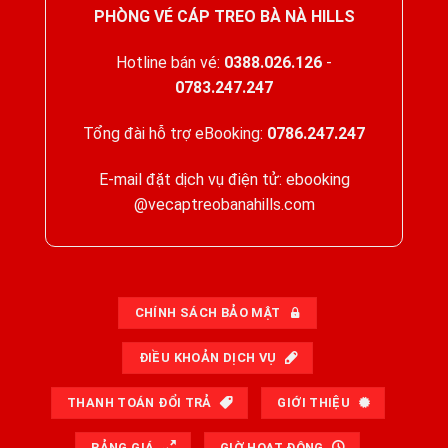
PHÒNG VÉ CÁP TREO BÀ NÀ HILLS
Hotline bán vé:
0388.026.126
-
0783.247.247
Tổng đài hỗ trợ eBooking:
0786.247.247
E-mail đặt dịch vụ điện tử: ebooking
@vecaptreobanahills.com
CHÍNH SÁCH BẢO MẬT
ĐIỀU KHOẢN DỊCH VỤ
THANH TOÁN ĐỔI TRẢ
GIỚI THIỆU
BẢNG GIÁ
GIỜ HOẠT ĐỘNG