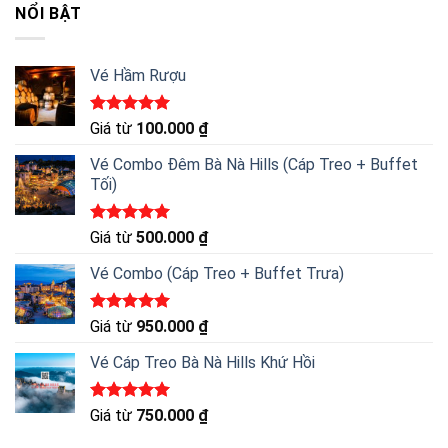
NỔI BẬT
Vé Hầm Rượu
Được xếp
Giá từ
100.000
₫
hạng
5.00
5 sao
Vé Combo Đêm Bà Nà Hills (Cáp Treo + Buffet
Tối)
Được xếp
Giá từ
500.000
₫
hạng
5.00
5 sao
Vé Combo (Cáp Treo + Buffet Trưa)
Được xếp
Giá từ
950.000
₫
hạng
5.00
5 sao
Vé Cáp Treo Bà Nà Hills Khứ Hồi
Được xếp
Giá từ
750.000
₫
hạng
5.00
5 sao