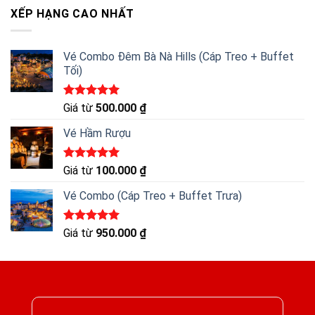
XẾP HẠNG CAO NHẤT
Vé Combo Đêm Bà Nà Hills (Cáp Treo + Buffet
Tối)
Được xếp
Giá từ
500.000
₫
hạng
5.00
5 sao
Vé Hầm Rượu
Được xếp
Giá từ
100.000
₫
hạng
5.00
5 sao
Vé Combo (Cáp Treo + Buffet Trưa)
Được xếp
Giá từ
950.000
₫
hạng
5.00
5 sao