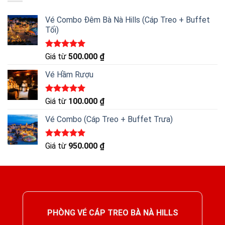
Vé Combo Đêm Bà Nà Hills (Cáp Treo + Buffet
Tối)
Được xếp
Giá từ
500.000
₫
hạng
5.00
5 sao
Vé Hầm Rượu
Được xếp
Giá từ
100.000
₫
hạng
5.00
5 sao
Vé Combo (Cáp Treo + Buffet Trưa)
Được xếp
Giá từ
950.000
₫
hạng
5.00
5 sao
PHÒNG VÉ CÁP TREO BÀ NÀ HILLS