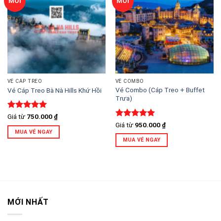
MỚI
MỚI
wishlist
wishlist
VÉ CÁP TREO
VÉ COMBO
Vé Combo (Cáp Treo + Buffet
Vé Cáp Treo Bà Nà Hills Khứ Hồi
Trưa)
Được xếp
Giá từ
750.000
₫
hạng
5
5
Được xếp
Giá từ
950.000
₫
sao
hạng
5
5
MUA VÉ NGAY
sao
MUA VÉ NGAY
MỚI NHẤT