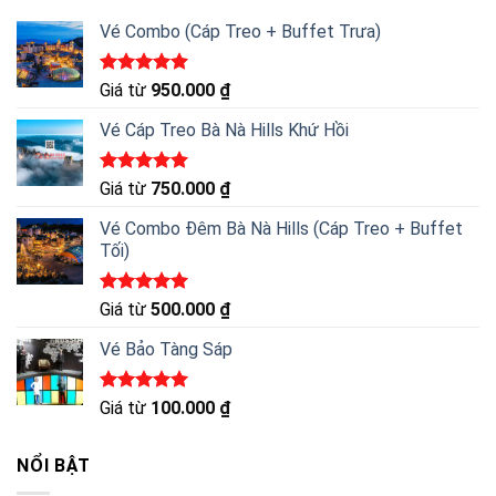
Vé Combo (Cáp Treo + Buffet Trưa)
Được xếp
Giá từ
950.000
₫
hạng
5.00
5 sao
Vé Cáp Treo Bà Nà Hills Khứ Hồi
Được xếp
Giá từ
750.000
₫
hạng
5.00
5 sao
Vé Combo Đêm Bà Nà Hills (Cáp Treo + Buffet
Tối)
Được xếp
Giá từ
500.000
₫
hạng
5.00
5 sao
Vé Bảo Tàng Sáp
Được xếp
Giá từ
100.000
₫
hạng
5.00
5 sao
NỔI BẬT