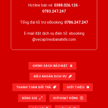
Hotline bán vé:
0388.026.126
-
0783.247.247
Tổng đài hỗ trợ eBooking:
0786.247.247
E-mail đặt dịch vụ điện tử: ebooking
@vecaptreobanahills.com
CHÍNH SÁCH BẢO MẬT
ĐIỀU KHOẢN DỊCH VỤ
THANH TOÁN ĐỔI TRẢ
GIỚI THIỆU
BẢNG GIÁ
GIỜ HOẠT ĐỘNG