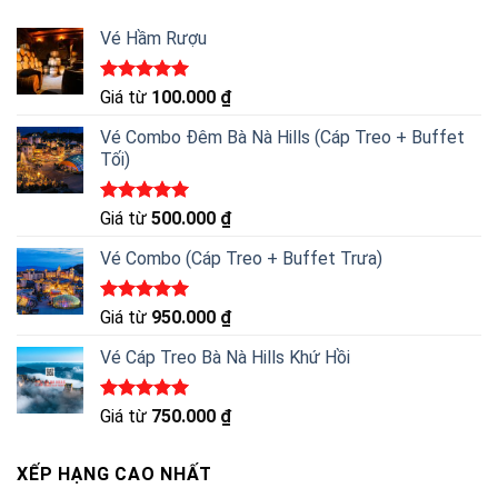
Vé Hầm Rượu
Được xếp
Giá từ
100.000
₫
hạng
5.00
5 sao
Vé Combo Đêm Bà Nà Hills (Cáp Treo + Buffet
Tối)
Được xếp
Giá từ
500.000
₫
hạng
5.00
5 sao
Vé Combo (Cáp Treo + Buffet Trưa)
Được xếp
Giá từ
950.000
₫
hạng
5.00
5 sao
Vé Cáp Treo Bà Nà Hills Khứ Hồi
Được xếp
Giá từ
750.000
₫
hạng
5.00
5 sao
XẾP HẠNG CAO NHẤT