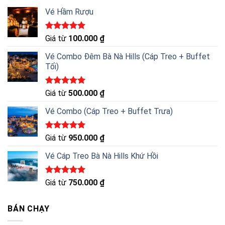
Vé Hầm Rượu
Được xếp
Giá từ
100.000
₫
hạng
5.00
5 sao
Vé Combo Đêm Bà Nà Hills (Cáp Treo + Buffet
Tối)
Được xếp
Giá từ
500.000
₫
hạng
5.00
5 sao
Vé Combo (Cáp Treo + Buffet Trưa)
Được xếp
Giá từ
950.000
₫
hạng
5.00
5 sao
Vé Cáp Treo Bà Nà Hills Khứ Hồi
Được xếp
Giá từ
750.000
₫
hạng
5.00
5 sao
BÁN CHẠY