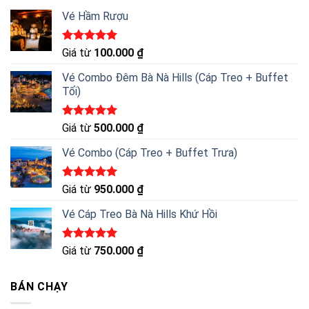
Vé Hầm Rượu
Được xếp
Giá từ
100.000
₫
hạng
5.00
5 sao
Vé Combo Đêm Bà Nà Hills (Cáp Treo + Buffet
Tối)
Được xếp
Giá từ
500.000
₫
hạng
5.00
5 sao
Vé Combo (Cáp Treo + Buffet Trưa)
Được xếp
Giá từ
950.000
₫
hạng
5.00
5 sao
Vé Cáp Treo Bà Nà Hills Khứ Hồi
Được xếp
Giá từ
750.000
₫
hạng
5.00
5 sao
BÁN CHẠY