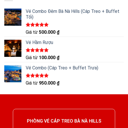
Vé Combo Đêm Bà Nà Hills (Cáp Treo + Buffet
Tối)
Được xếp
Giá từ
500.000
₫
hạng
5.00
5 sao
Vé Hầm Rượu
Được xếp
Giá từ
100.000
₫
hạng
5.00
5 sao
Vé Combo (Cáp Treo + Buffet Trưa)
Được xếp
Giá từ
950.000
₫
hạng
5.00
5 sao
PHÒNG VÉ CÁP TREO BÀ NÀ HILLS