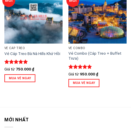
MỚI
MỚI
wishlist
wishlist
VÉ CÁP TREO
VÉ COMBO
Vé Combo (Cáp Treo + Buffet
Vé Cáp Treo Bà Nà Hills Khứ Hồi
Trưa)
Được xếp
Giá từ
750.000
₫
hạng
5
5
Được xếp
Giá từ
950.000
₫
sao
hạng
5
5
MUA VÉ NGAY
sao
MUA VÉ NGAY
MỚI NHẤT