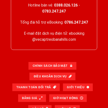
Hotline bán vé:
0388.026.126
-
0783.247.247
Tổng đài hỗ trợ eBooking:
0786.247.247
E-mail đặt dịch vụ điện tử: ebooking
@vecaptreobanahills.com
CHÍNH SÁCH BẢO MẬT
ĐIỀU KHOẢN DỊCH VỤ
THANH TOÁN ĐỔI TRẢ
GIỚI THIỆU
BẢNG GIÁ
GIỜ HOẠT ĐỘNG