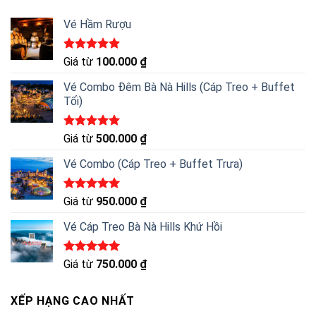
Vé Hầm Rượu
Được xếp
Giá từ
100.000
₫
hạng
5.00
5 sao
Vé Combo Đêm Bà Nà Hills (Cáp Treo + Buffet
Tối)
Được xếp
Giá từ
500.000
₫
hạng
5.00
5 sao
Vé Combo (Cáp Treo + Buffet Trưa)
Được xếp
Giá từ
950.000
₫
hạng
5.00
5 sao
Vé Cáp Treo Bà Nà Hills Khứ Hồi
Được xếp
Giá từ
750.000
₫
hạng
5.00
5 sao
XẾP HẠNG CAO NHẤT