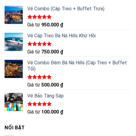
Vé Combo (Cáp Treo + Buffet Trưa)
Được xếp
Giá từ
950.000
₫
hạng
5.00
5 sao
Vé Cáp Treo Bà Nà Hills Khứ Hồi
Được xếp
Giá từ
750.000
₫
hạng
5.00
5 sao
Vé Combo Đêm Bà Nà Hills (Cáp Treo + Buffet
Tối)
Được xếp
Giá từ
500.000
₫
hạng
5.00
5 sao
Vé Bảo Tàng Sáp
Được xếp
Giá từ
100.000
₫
hạng
5.00
5 sao
NỔI BẬT