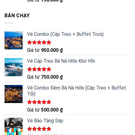
hạng
5.00
5 sao
BÁN CHẠY
Vé Combo (Cáp Treo + Buffet Trưa)
Được xếp
Giá từ
950.000
₫
hạng
5.00
5 sao
Vé Cáp Treo Bà Nà Hills Khứ Hồi
Được xếp
Giá từ
750.000
₫
hạng
5.00
5 sao
Vé Combo Đêm Bà Nà Hills (Cáp Treo + Buffet
Tối)
Được xếp
Giá từ
500.000
₫
hạng
5.00
5 sao
Vé Bảo Tàng Sáp