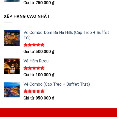
Được xếp
Giá từ
750.000
₫
hạng
5.00
5 sao
XẾP HẠNG CAO NHẤT
Vé Combo Đêm Bà Nà Hills (Cáp Treo + Buffet
Tối)
Được xếp
Giá từ
500.000
₫
hạng
5.00
5 sao
Vé Hầm Rượu
Được xếp
Giá từ
100.000
₫
hạng
5.00
5 sao
Vé Combo (Cáp Treo + Buffet Trưa)
Được xếp
Giá từ
950.000
₫
hạng
5.00
5 sao