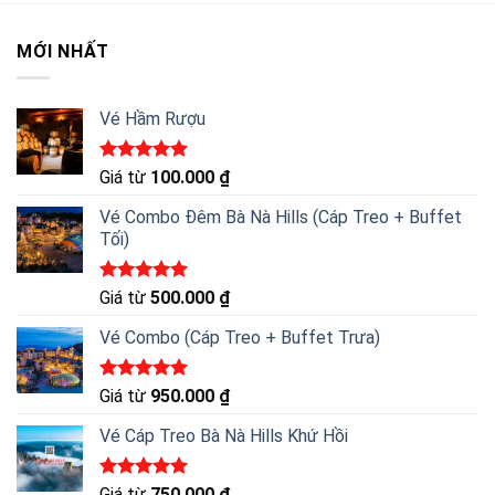
MỚI NHẤT
Vé Hầm Rượu
Được xếp
Giá từ
100.000
₫
hạng
5.00
5 sao
Vé Combo Đêm Bà Nà Hills (Cáp Treo + Buffet
Tối)
Được xếp
Giá từ
500.000
₫
hạng
5.00
5 sao
Vé Combo (Cáp Treo + Buffet Trưa)
Được xếp
Giá từ
950.000
₫
hạng
5.00
5 sao
Vé Cáp Treo Bà Nà Hills Khứ Hồi
Được xếp
Giá từ
750.000
₫