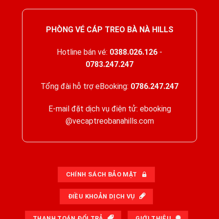
PHÒNG VÉ CÁP TREO BÀ NÀ HILLS
Hotline bán vé:
0388.026.126
-
0783.247.247
Tổng đài hỗ trợ eBooking:
0786.247.247
E-mail đặt dịch vụ điện tử: ebooking
@vecaptreobanahills.com
CHÍNH SÁCH BẢO MẬT
ĐIỀU KHOẢN DỊCH VỤ
THANH TOÁN ĐỔI TRẢ
GIỚI THIỆU