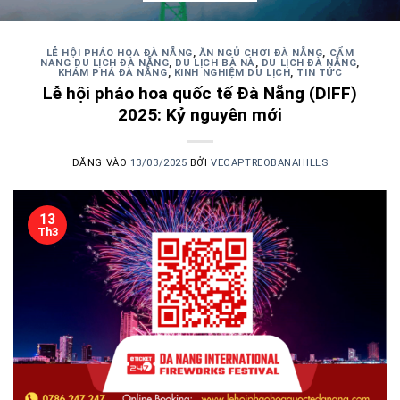
LỄ HỘI PHÁO HOA ĐÀ NẴNG
,
ĂN NGỦ CHƠI ĐÀ NẴNG
,
CẨM
NANG DU LỊCH ĐÀ NẴNG
,
DU LỊCH BÀ NÀ
,
DU LỊCH ĐÀ NẴNG
,
KHÁM PHÁ ĐÀ NẴNG
,
KINH NGHIỆM DU LỊCH
,
TIN TỨC
Lễ hội pháo hoa quốc tế Đà Nẵng (DIFF)
2025: Kỷ nguyên mới
ĐĂNG VÀO
13/03/2025
BỞI
VECAPTREOBANAHILLS
13
Th3