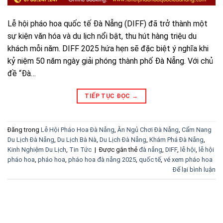
Lễ hội pháo hoa quốc tế Đà Nẵng (DIFF) đã trở thành một
sự kiện văn hóa và du lịch nổi bật, thu hút hàng triệu du
khách mỗi năm. DIFF 2025 hứa hẹn sẽ đặc biệt ý nghĩa khi
kỷ niệm 50 năm ngày giải phóng thành phố Đà Nẵng. Với chủ
đề “Đà…
TIẾP TỤC ĐỌC
→
Đăng trong
Lễ Hội Pháo Hoa Đà Nẵng
,
Ăn Ngủ Chơi Đà Nẵng
,
Cẩm Nang
Du Lịch Đà Nẵng
,
Du Lịch Bà Nà
,
Du Lịch Đà Nẵng
,
Khám Phá Đà Nẵng
,
Kinh Nghiệm Du Lịch
,
Tin Tức
|
Được gắn thẻ
đà nẵng
,
DIFF
,
lễ hội
,
lễ hội
pháo hoa
,
pháo hoa
,
pháo hoa đà nẵng 2025
,
quốc tế
,
vé xem pháo hoa
Để lại bình luận