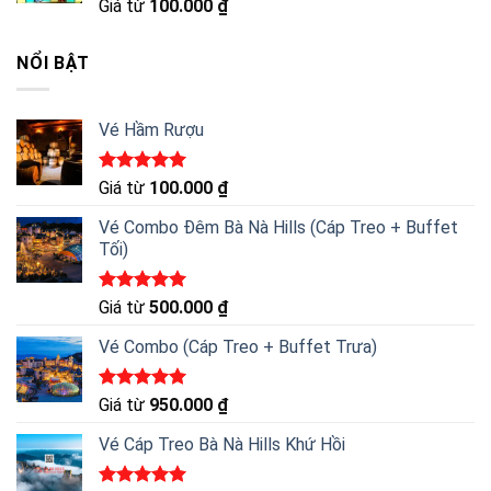
Được xếp
Giá từ
100.000
₫
hạng
5.00
5 sao
NỔI BẬT
Vé Hầm Rượu
Được xếp
Giá từ
100.000
₫
hạng
5.00
5 sao
Vé Combo Đêm Bà Nà Hills (Cáp Treo + Buffet
Tối)
Được xếp
Giá từ
500.000
₫
hạng
5.00
5 sao
Vé Combo (Cáp Treo + Buffet Trưa)
Được xếp
Giá từ
950.000
₫
hạng
5.00
5 sao
Vé Cáp Treo Bà Nà Hills Khứ Hồi