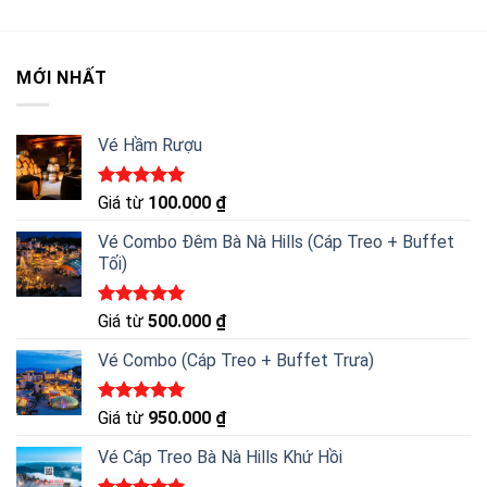
MỚI NHẤT
Vé Hầm Rượu
Được xếp
Giá từ
100.000
₫
hạng
5.00
5 sao
Vé Combo Đêm Bà Nà Hills (Cáp Treo + Buffet
Tối)
Được xếp
Giá từ
500.000
₫
hạng
5.00
5 sao
Vé Combo (Cáp Treo + Buffet Trưa)
Được xếp
Giá từ
950.000
₫
hạng
5.00
5 sao
Vé Cáp Treo Bà Nà Hills Khứ Hồi