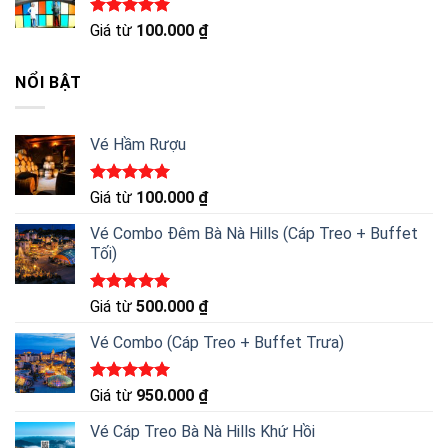
Được xếp
Giá từ
100.000
₫
hạng
5.00
5 sao
NỔI BẬT
Vé Hầm Rượu
Được xếp
Giá từ
100.000
₫
hạng
5.00
5 sao
Vé Combo Đêm Bà Nà Hills (Cáp Treo + Buffet
Tối)
Được xếp
Giá từ
500.000
₫
hạng
5.00
5 sao
Vé Combo (Cáp Treo + Buffet Trưa)
Được xếp
Giá từ
950.000
₫
hạng
5.00
5 sao
Vé Cáp Treo Bà Nà Hills Khứ Hồi