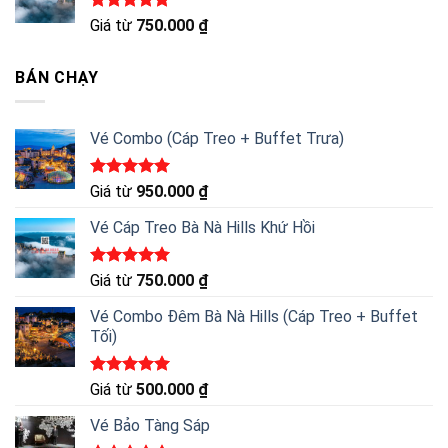
Được xếp
Giá từ
750.000
₫
hạng
5.00
5 sao
BÁN CHẠY
Vé Combo (Cáp Treo + Buffet Trưa)
Được xếp
Giá từ
950.000
₫
hạng
5.00
5 sao
Vé Cáp Treo Bà Nà Hills Khứ Hồi
Được xếp
Giá từ
750.000
₫
hạng
5.00
5 sao
Vé Combo Đêm Bà Nà Hills (Cáp Treo + Buffet
Tối)
Được xếp
Giá từ
500.000
₫
hạng
5.00
5 sao
Vé Bảo Tàng Sáp