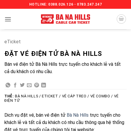
Bỏ
HOTLINE: 0388.026.126 - 0783.247.247
qua
nội
dung
eTicket
ĐẶT VÉ ĐIỆN TỬ BÀ NÀ HILLS
Bán vé điện tử Bà Nà Hills trực tuyến cho khách lẻ và tất
cả du khách có nhu cầu.
THẺ:
BÀ NÀ HILLS / ETICKET / VÉ CÁP TREO / VÉ COMBO / VÉ
ĐIỆN TỬ
Dich vụ đặt vé, bán vé điện tử
Bà Nà Hills
trực tuyến cho
khách lẻ và tất cả du khách có nhu cầu thông qua hệ thống
đặt vé trực tuyến của chúng tôi tại website: