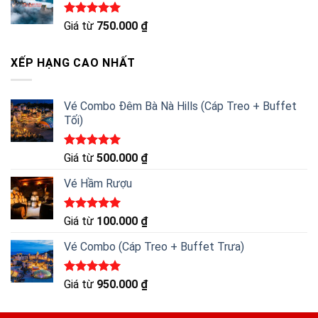
Được xếp
Giá từ
750.000
₫
hạng
5.00
5 sao
XẾP HẠNG CAO NHẤT
Vé Combo Đêm Bà Nà Hills (Cáp Treo + Buffet
Tối)
Được xếp
Giá từ
500.000
₫
hạng
5.00
5 sao
Vé Hầm Rượu
Được xếp
Giá từ
100.000
₫
hạng
5.00
5 sao
Vé Combo (Cáp Treo + Buffet Trưa)
Được xếp
Giá từ
950.000
₫
hạng
5.00
5 sao