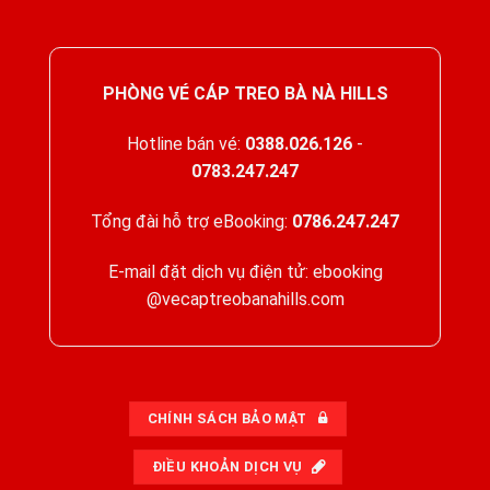
PHÒNG VÉ CÁP TREO BÀ NÀ HILLS
Hotline bán vé:
0388.026.126
-
0783.247.247
Tổng đài hỗ trợ eBooking:
0786.247.247
E-mail đặt dịch vụ điện tử: ebooking
@vecaptreobanahills.com
CHÍNH SÁCH BẢO MẬT
ĐIỀU KHOẢN DỊCH VỤ